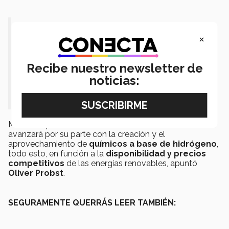
“No hay tecnología para la
×
generación de energía que sea más
barata que la energía eólica y la
Recibe nuestro newsletter de
fotovoltaica, por lo menos a grandes
noticias:
escalas”.
Mientras que la descarbonización en el sector industrial
avanzará por su parte con la creación y el
aprovechamiento de
químicos a base de hidrógeno
,
todo esto, en función a la
disponibilidad y precios
competitivos
de las energías renovables, apuntó
Oliver Probst
.
SEGURAMENTE QUERRÁS LEER TAMBIÉN: