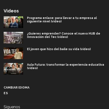
Videos
Programa enlace: para llevar a tu empresa al
siguiente nivel (video)
¿Quieres emprender? Conoce el nuevo HUB de
Innovación del Tec (video)
El joven que hizo del baile su vida (video)
Aula Futura: transformar la experiencia educativa
(video)
Más que un festival cultural: así es la magia de
VIBRART 2026 (video)
CAMBIAR IDIOMA
ES
Javier Guzmán: investigación con impacto social
(video)
Síguenos