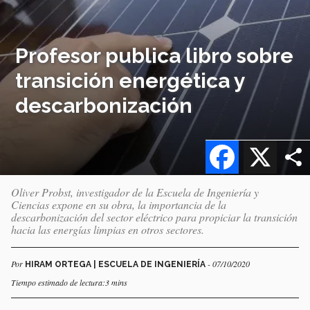
Profesor publica libro sobre
transición energética y
descarbonización
Facebook
X
Oliver Probst, investigador de la Escuela de Ingeniería y
Ciencias expone en su obra, la importancia de la
descarbonización del sector eléctrico para propiciar la transición
hacia las energías limpias en otros sectores.
Por
- 07/10/2020
HIRAM ORTEGA | ESCUELA DE INGENIERÍA
Tiempo estimado de lectura:3 mins