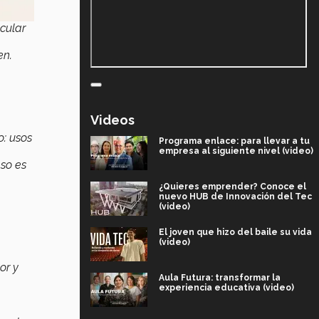
cular
en.
Videos
o: usos
Programa enlace: para llevar a tu
empresa al siguiente nivel (video)
eso es
¿Quieres emprender? Conoce el
nuevo HUB de Innovación del Tec
(video)
El joven que hizo del baile su vida
(video)
or y
Aula Futura: transformar la
experiencia educativa (video)