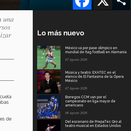
n una
rsos
Lo más nuevo
izar
México va por pase olímpico en
mundial de flag football en Alemania
07 Agosto 2026
Música y teatro: EXATEC en el
elenco de El Fantasma de la Ópera
México
07 Agosto 2026
scuela
Borregos CCM van por el
campeonato en liga mayor de
mbas
americano
06 Agosto 2026
nes de
Del escenario de PrepaTec Qro al
teatro musical en Estados Unidos