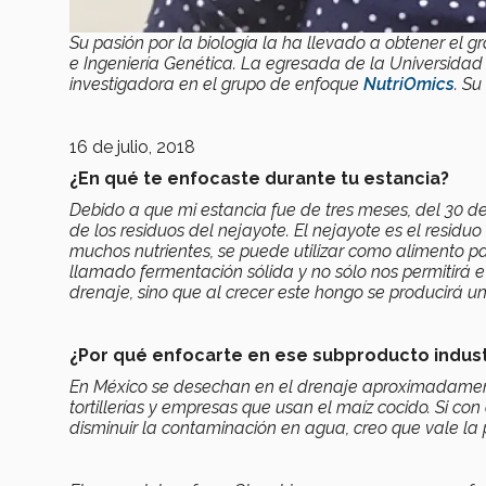
Su pasión por la biología la ha llevado a obtener el 
e Ingeniería Genética. La egresada de la
Universidad
investigadora en el grupo de enfoque
NutriOmics
. Su
16 de julio, 2018
¿En qué te enfocaste durante tu estancia?
Debido a que mi estancia fue de tres meses, del 30 d
de los residuos del nejayote. El nejayote es el residu
muchos nutrientes, se puede utilizar como alimento p
llamado fermentación sólida y no sólo nos permitirá ev
drenaje, sino que al crecer este hongo se producirá u
¿Por qué enfocarte en ese subproducto indust
En México se desechan en el drenaje aproximadament
tortillerías y empresas que usan el maíz cocido. Si c
disminuir la contaminación en agua, creo que vale la