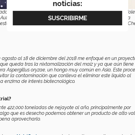
noticias:
grado de doctora en Inmunología y de maestría en Biología Mole
 Autónoma de Nuevo León (
UANL
) actualmente es profesora
 estancia en
NTU
fue realizada en el laboratorio de William Ch
e agosto al 18 de diciembre del 2018 me enfoqué en un proyect
o que queda tras la nixtamalización del maíz y ya que aún tiene
ara Aspergillus oryzae, un hongo muy común en Asia. Este proc
itar la contaminación que conlleva el eliminar este líquido al
na enzima de interés biotecnológico.
rial?
e 422,000 toneladas de nejayote al año, principalmente por
on algo que es desecho podemos obtener un producto de alto val
 pena aprovecharlo.