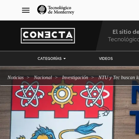
Pasar
navegación
menu
al
principal
contenido
principal
El sitio d
Tecnológic
Menu
CATEGORÍAS
VIDEOS
Comunidad
Noticias
Nacional
Investigación
NTU y Tec buscan l