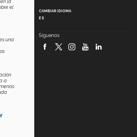
 en la
Más que un festival cultural: así es
la magia de VIBRART 2026 (video)
obre el
CAMBIAR IDIOMA
ES
Javier Guzmán: investigación con
impacto social (video)
Síguenos
es una
¡México, en el top del mundial de
robótica FIRST 2026! (video)
los
Vida Tec: Pasión, disciplina y
básquetbol, con Gael Adame
(video)
gación
va a
¿Cómo es el Modelo Educativo
Tec? (video)
l menos
duda
Vida Tec: Feminismo e Inteligencia
Artificial, Paola Ricaurte (video)
Y