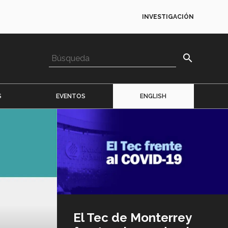
INVESTIGACIÓN
search
S
EVENTOS
ENGLISH
Imagen
o
logo
El Tec de Monterrey