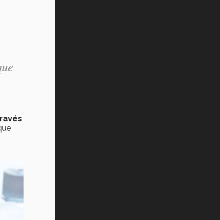
Vida Tec: Pasión, disciplina y
básquetbol, con Gael Adame
(video)
¿Cómo es el Modelo Educativo
Tec? (video)
que
Vida Tec: Feminismo e Inteligencia
Artificial, Paola Ricaurte (video)
través
que