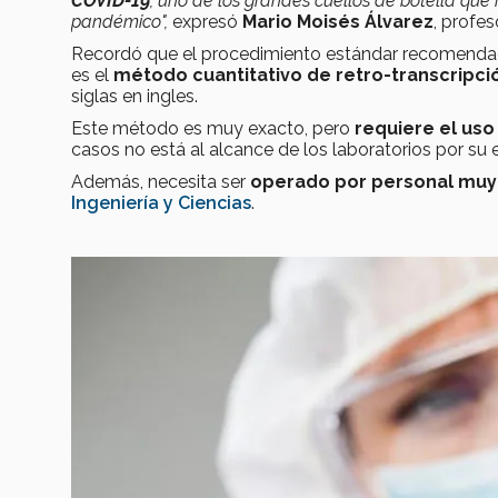
COVID-19
, uno de los grandes cuellos de botella qu
pandémico",
expresó
Mario Moisés Álvarez
, profe
Recordó que el procedimiento estándar recomenda
es el
método cuantitativo de retro-transcripci
siglas en ingles.
Este método es muy exacto, pero
requiere el uso
casos no está al alcance de los laboratorios por su
Además, necesita ser
operado por personal muy
Ingeniería y Ciencias
.