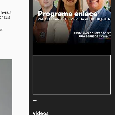
avirus
r sus
os
Videos