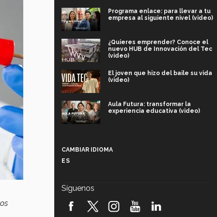
Programa enlace: para llevar a tu
empresa al siguiente nivel (video)
¿Quieres emprender? Conoce el
nuevo HUB de Innovación del Tec
(video)
El joven que hizo del baile su vida
(video)
Aula Futura: transformar la
experiencia educativa (video)
Más que un festival cultural: así es
la magia de VIBRART 2026 (video)
CAMBIAR IDIOMA
ES
Javier Guzmán: investigación con
impacto social (video)
Síguenos
¡México, en el top del mundial de
cos
robótica FIRST 2026! (video)