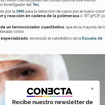
e han vivido muchos países del mundo durante este evento
sor investigador del
Tec
.
do por la
OMS
para la detección de casos por el nuevo coron
ón y reacción en cadena de la polimerasa
o
“RT qPCR”,
po
 de un termociclador cuantitativo
, que en la mayoría de l
 elevado costo
 especializado
, reconoció el catedrático de la
Escuela de
×
Recibe nuestro newsletter de