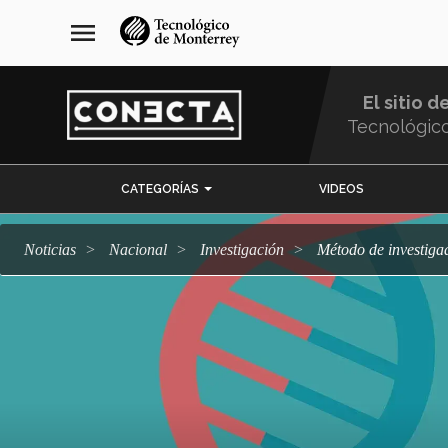
Pasar
navegación
menu
al
principal
contenido
principal
El sitio d
Tecnológic
Menu
CATEGORÍAS
VIDEOS
Comunidad
Noticias
Nacional
Investigación
Método de investig