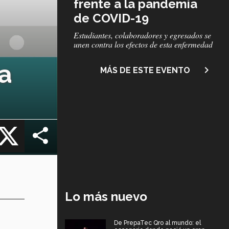
frente a la pandemia
de COVID-19
Subtítulo
Estudiantes, colaboradores y egresados se
unen contra los efectos de esta enfermedad
ta
navigate_next
MÁS DE ESTE EVENTO
cebook
X
Lo más nuevo
De PrepaTec Qro al mundo: el