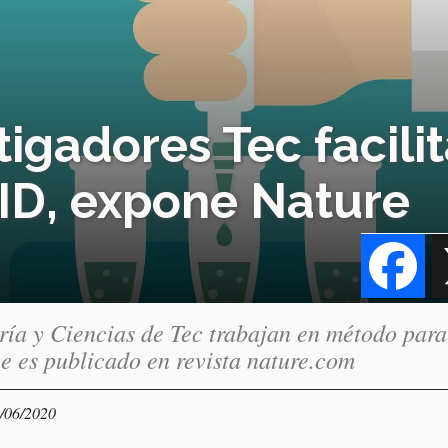
igadores Tec facili
ID, expone Nature
Fa
ería y Ciencias de Tec trabajan en método para
e es publicado en revista nature.com
3/06/2020