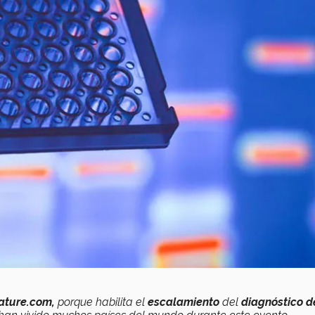
ature.com,
porque habilita el
escalamiento
del
diagnóstico d