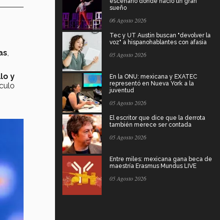
escenario donde nació un gran
sueño
06 Agosto 2026
Tec y UT Austin buscan "devolver la
voz" a hispanohablantes con afasia
as
,
05 Agosto 2026
lo y
En la ONU: mexicana y EXATEC
representó en Nueva York a la
ículo
juventud
05 Agosto 2026
El escritor que dice que la derrota
también merece ser contada
05 Agosto 2026
Entre miles: mexicana gana beca de
maestría Erasmus Mundus LIVE
05 Agosto 2026