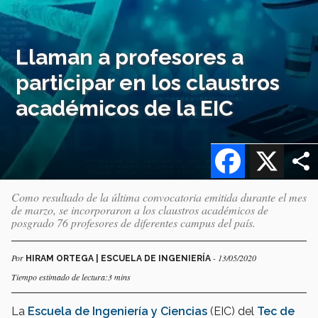
Llaman a profesores a
participar en los claustros
académicos de la EIC
Facebook
X
Como resultado de la última convocatoria emitida durante el mes
de marzo, se incorporaron a los claustros académicos de
posgrado 76 profesores de diferentes campus del país.
Por
- 13/05/2020
HIRAM ORTEGA | ESCUELA DE INGENIERÍA
Tiempo estimado de lectura:3 mins
La
Escuela de Ingeniería y Ciencias
(EIC) del
Tec de