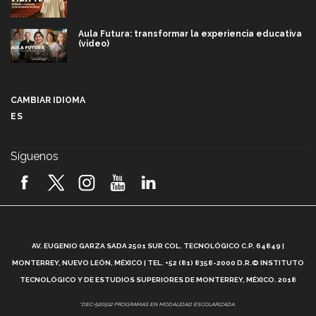
Aula Futura: transformar la experiencia educativa
(video)
Más que un festival cultural: así es la magia de
VIBRART 2026 (video)
CAMBIAR IDIOMA
ES
Javier Guzmán: investigación con impacto social
(video)
Síguenos
¡México, en el top del mundial de robótica FIRST
2026! (video)
Vida Tec: Pasión, disciplina y básquetbol, con Gael
Adame (video)
A
AV. EUGENIO GARZA SADA 2501 SUR COL. TECNOLÓGICO C.P. 64849 |
L
¿Cómo es el Modelo Educativo Tec? (video)
MONTERREY, NUEVO LEÓN, MÉXICO | TEL. +52 (81) 8358-2000 D.R.© INSTITUTO
TECNOLÓGICO Y DE ESTUDIOS SUPERIORES DE MONTERREY, MÉXICO. 2018
Vida Tec: Feminismo e Inteligencia Artificial, Paola
*DEC-520912 PROGRAMAS EN MODALIDAD ESCOLARIZADA.
Ricaurte (video)