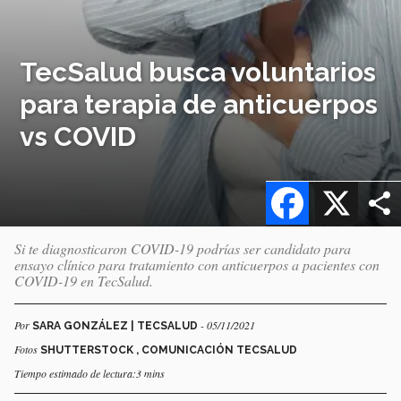
TecSalud busca voluntarios
para terapia de anticuerpos
vs COVID
Facebook
X
Si te diagnosticaron COVID-19 podrías ser candidato para
ensayo clínico para tratamiento con anticuerpos a pacientes con
COVID-19 en TecSalud.
Por
- 05/11/2021
SARA GONZÁLEZ | TECSALUD
Fotos
SHUTTERSTOCK , COMUNICACIÓN TECSALUD
Tiempo estimado de lectura:3 mins