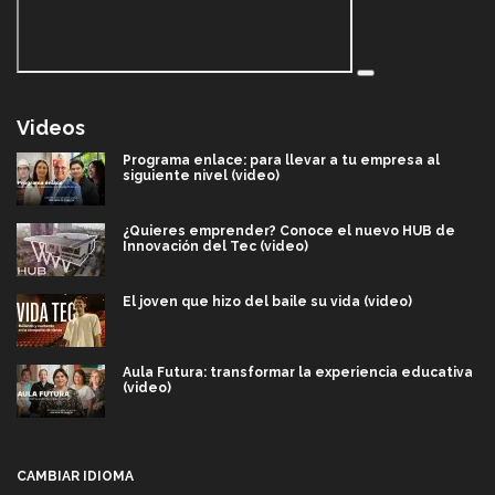
Videos
Programa enlace: para llevar a tu empresa al
siguiente nivel (video)
¿Quieres emprender? Conoce el nuevo HUB de
Innovación del Tec (video)
El joven que hizo del baile su vida (video)
Aula Futura: transformar la experiencia educativa
(video)
Más que un festival cultural: así es la magia de
VIBRART 2026 (video)
CAMBIAR IDIOMA