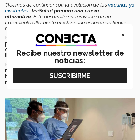
“Además de continuar con la evolución de las
vacunas ya
existentes
,
TecSalud prepara una nueva
alternativa.
Este desarrollo nos proveerá de un
tratamiento altamente efectivo, que esperemos, llegue
rápidamente a la gran mayoría de la sociedad”,
agregó.
×
Esta es otra alternativa más en la que
TecSalud
está
participando para hacer frente a la pandemia. Se espera
que sea un
tratamiento altamente efectivo
y que
Recibe nuestro newsletter de
llegue rápidamente a gran parte de la población.
noticias:
Este esfuerzo entre
TecSalud
e
Inosan Biopharma
representa un
desarrollo 100% mexicano
que busca
beneficiar a la sociedad, y por ende, al ecosistema
médico y científico en el país.