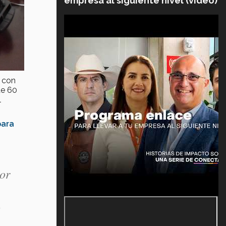
empresa al siguiente nivel (video)
 con
de 60
l
para
por
o