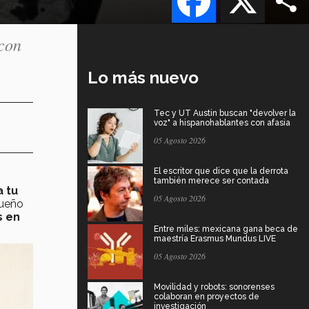
 con
Lo más nuevo
Tec y UT Austin buscan "devolver la
voz" a hispanohablantes con afasia
05 Agosto 2026
El escritor que dice que la derrota
también merece ser contada
a tu
05 Agosto 2026
sueño
s en
Entre miles: mexicana gana beca de
maestría Erasmus Mundus LIVE
05 Agosto 2026
Movilidad y robots: sonorenses
colaboran en proyectos de
investigación