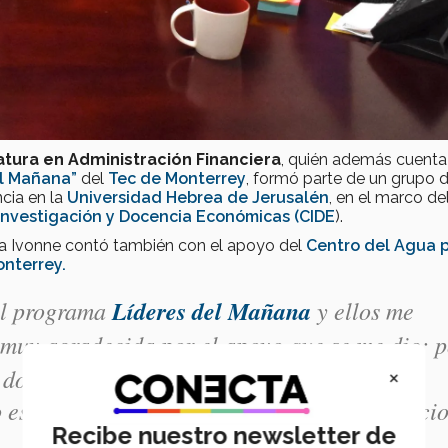
atura en Administración Financiera
, quién además cuenta
el Mañana”
del
Tec de Monterrey
, formó parte de un grupo 
cia en la
Universidad Hebrea de Jerusalén
, en el marco de
Investigación y Docencia Económicas (CIDE
).
rla Ivonne contó también con el apoyo del
Centro del Agua 
onterrey.
el programa
Líderes del Mañana
y ellos me
y muy agradecida por el apoyo que se me dio; 
×
n documentado con evidencia de lo que
 estudiantes ser
agentes de cambio
al servici
Recibe nuestro newsletter de