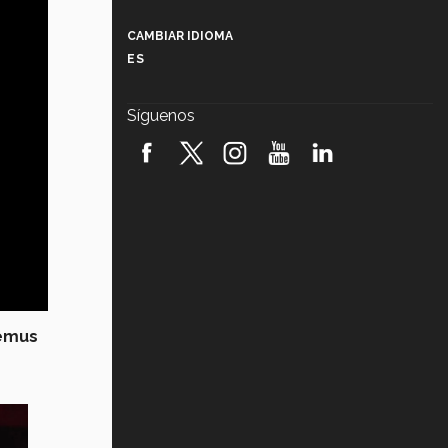
Más que un festival cultural: así es
la magia de VIBRART 2026 (video)
CAMBIAR IDIOMA
ES
Javier Guzmán: investigación con
impacto social (video)
Síguenos
¡México, en el top del mundial de
robótica FIRST 2026! (video)
Vida Tec: Pasión, disciplina y
básquetbol, con Gael Adame
(video)
¿Cómo es el Modelo Educativo
Tec? (video)
Vida Tec: Feminismo e Inteligencia
emus
Artificial, Paola Ricaurte (video)