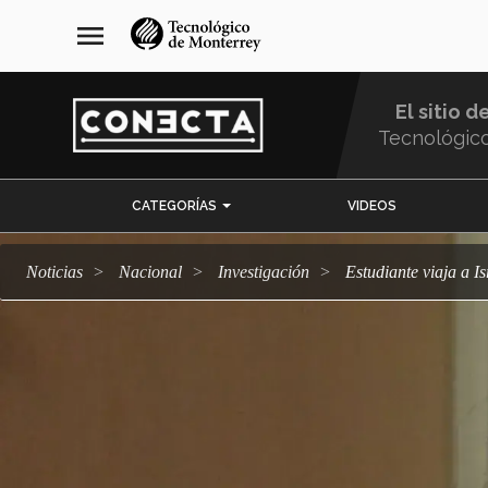
Pasar
navegación
menu
al
principal
contenido
principal
El sitio d
Tecnológic
Menu
CATEGORÍAS
VIDEOS
Comunidad
Noticias
Nacional
Investigación
Estudiante viaja a I