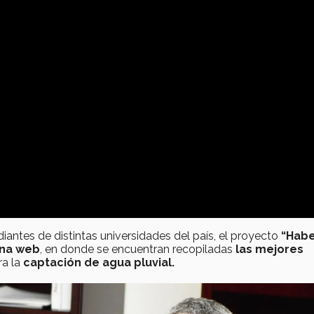
iantes de distintas universidades del país, el proyecto
“Hab
ina web
, en donde se encuentran recopiladas
las mejores
ra la
captación de agua pluvial.