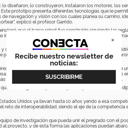
lo diseñaron, lo construyeron, instalaron los motores, los se
Este prototipo presenta diferentes tecnologías que le permit
e navegación y visión con los cuales planea su camino, iden
rtear”, explicó el profesor Garrido.
encionó que el barco robot fue construido siguiendo las regl
 instituciones organizadoras, entre las cuales figura la Arm
×
y después hicieron varios renders. El bote es de fibra de vidri
ue posteriormente le integraron los sensores que desarrollaro
Recibe nuestro newsletter de
noticias:
aéreo el cual permite que, llegando a cierto punto despegue u
sa, aterriza en el bote y le da indicaciones sobre lo que vio e
ás de movilidad y saber por dónde debe avanzar”, explicó.
 que les otorgaron un premio especial que consistió en un d
 Estados Unidos ya llevan hasta 10 años yendo a esa compet
reto de interoperabilidad, siendo el eje de la competencia 
quipo de investigación que pueda unir el pregrado con el po
d al proyecto, y de esta forma las aplicaciones puedan abarc