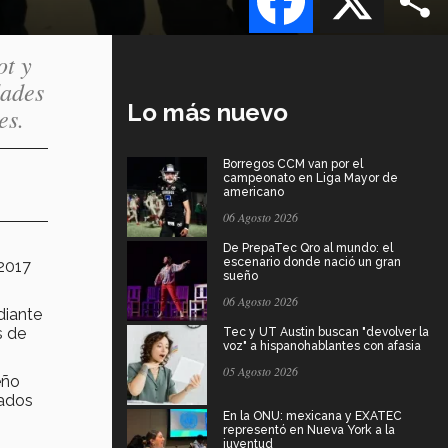
ot y
dades
Lo más nuevo
es.
Borregos CCM van por el
campeonato en Liga Mayor de
americano
06 Agosto 2026
De PrepaTec Qro al mundo: el
escenario donde nació un gran
 2017
sueño
06 Agosto 2026
diante
s de
Tec y UT Austin buscan "devolver la
voz" a hispanohablantes con afasia
05 Agosto 2026
eño
rados
En la ONU: mexicana y EXATEC
representó en Nueva York a la
juventud