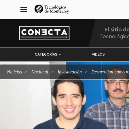
Pasar
navegación
menu
al
principal
contenido
principal
El sitio d
Tecnológic
Menu
CATEGORÍAS
VIDEOS
Comunidad
Noticias
Nacional
Investigación
Desarrollan barco r