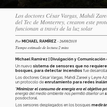
Los doctores César Vargas, Mahdi Zaree
del Tec de Monterrey, crearon este pro
funcionan a través de la luz solar
Por
- 26/08/2018
MICHAEL RAMÍREZ
Tiempo estimado de lectura:2 mins
Michael Ramírez | Divulgación y Comunicación 
Un nuevo
sistema de sensores
que no requiere
bosques, para detectar incendios
fue desarroll
Los doctores César Vargas, Mahdi Zareei y Leyre Azpi
un protocolo de
enrutamiento para redes inalámb
"
Minimizar el consumo de energía era el objetivo pr
energía del medio ambiente nos permitió diseñar un
s
posdoctoral.
Los sensores desplegados en los bosques
medirán