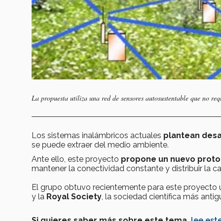
La propuesta utiliza una red de sensores autosustentable que no req
Los sistemas inalámbricos actuales
plantean desa
se puede extraer del medio ambiente.
Ante ello, este proyecto
propone un nuevo proto
mantener la conectividad constante y distribuir la car
El grupo obtuvo recientemente para este proyecto 
y la
Royal Society
, la sociedad científica más antig
Si quieres saber más sobre este tema,
lee este