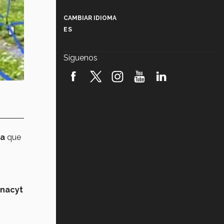
Más que un festival cultural: así es
la magia de VIBRART 2026 (video)
CAMBIAR IDIOMA
ES
Javier Guzmán: investigación con
impacto social (video)
Síguenos
¡México, en el top del mundial de
robótica FIRST 2026! (video)
Vida Tec: Pasión, disciplina y
básquetbol, con Gael Adame
(video)
¿Cómo es el Modelo Educativo
ía
que
Tec? (video)
Vida Tec: Feminismo e Inteligencia
Artificial, Paola Ricaurte (video)
nacyt