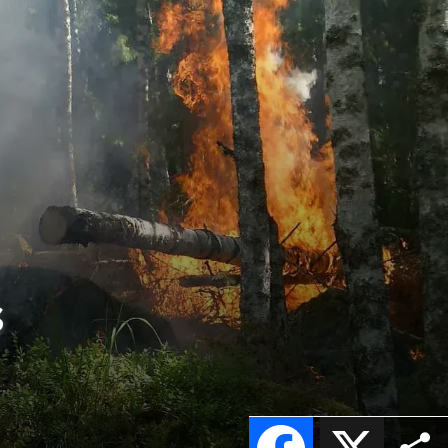
s
Facebook
X