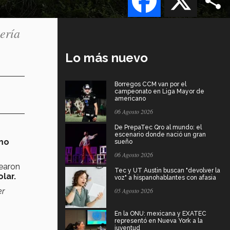
ería
Lo más nuevo
Borregos CCM van por el
campeonato en Liga Mayor de
americano
06 Agosto 2026
De PrepaTec Qro al mundo: el
escenario donde nació un gran
mo
sueño
06 Agosto 2026
rearon
Tec y UT Austin buscan "devolver la
lar.
voz" a hispanohablantes con afasia
er
05 Agosto 2026
En la ONU: mexicana y EXATEC
representó en Nueva York a la
juventud