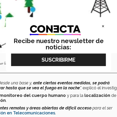
×
Recibe nuestro newsletter de
noticias:
ear la temperatura y humedad.
 desde una base y,
ante ciertos eventos medidos, se podrá
ar hasta que se vea el fuego en la noche
”,
explicó el investig
monitoreo del cuerpo humano
y para la
localización
de
ión
.
tes remotos y áreas abiertas de difícil acceso
para el ser
ión en Telecomunicaciones
.