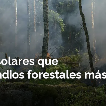
solares que
dios forestales má