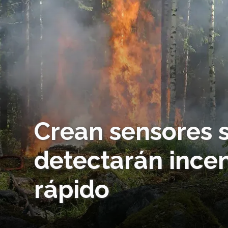
Crean sensores 
detectarán incen
rápido