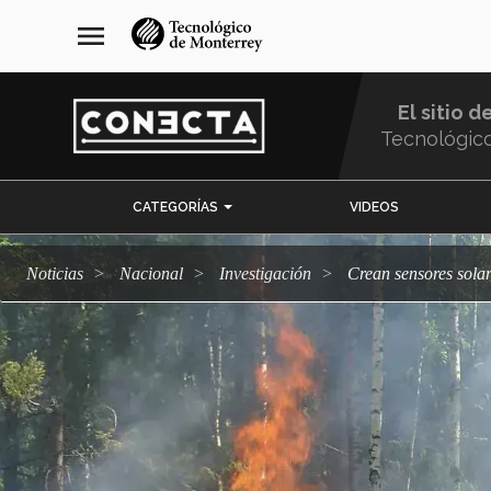
Pasar
navegación
menu
al
principal
contenido
principal
El sitio d
Tecnológic
Menu
CATEGORÍAS
VIDEOS
Comunidad
Noticias
Nacional
Investigación
Crean sensores sola