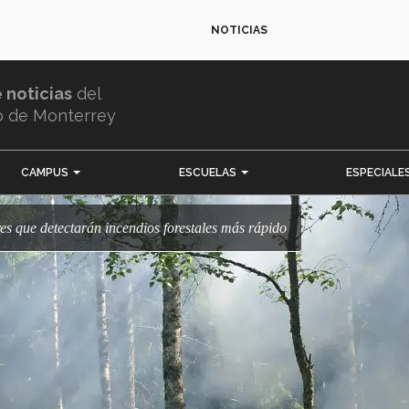
NOTICIAS
e noticias
del
o de Monterrey
CAMPUS
ESCUELAS
ESPECIALE
res que detectarán incendios forestales más rápido