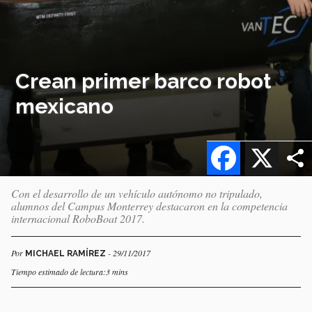
Crean primer barco robot
mexicano
Facebook
X
Con el desarrollo de un vehículo autónomo no tripulado,
alumnos del Campus Monterrey destacaron en la competencia
internacional RoboBoat 2017.
Por
- 29/11/2017
MICHAEL RAMÍREZ
Tiempo estimado de lectura:3 mins