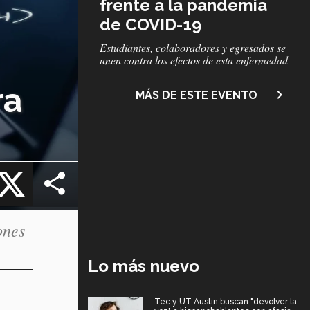
frente a la pandemia
de COVID-19
Subtítulo
Estudiantes, colaboradores y egresados se
unen contra los efectos de esta enfermedad
ra
navigate_next
MÁS DE ESTE EVENTO
cebook
X
ones
Lo más nuevo
Tec y UT Austin buscan "devolver la