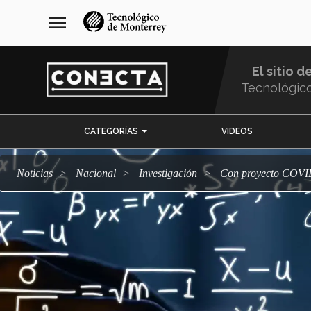
Pasar
navegación
menu
al
principal
contenido
principal
El sitio d
Tecnológic
Menu
CATEGORÍAS
VIDEOS
Comunidad
Noticias
Nacional
Investigación
Con proyecto COV