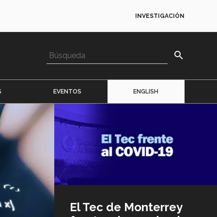
INVESTIGACIÓN
search
S
EVENTOS
ENGLISH
Imagen
o
logo
El Tec de Monterrey