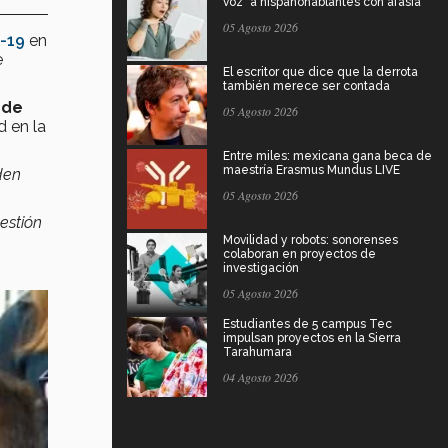
voz" a hispanohablantes con afasia
05 Agosto 2026
-19
en
e
El escritor que dice que la derrota
también merece ser contada
 de
05 Agosto 2026
 en la
Entre miles: mexicana gana beca de
maestría Erasmus Mundus LIVE
den
05 Agosto 2026
estión
Movilidad y robots: sonorenses
colaboran en proyectos de
investigación
05 Agosto 2026
Estudiantes de 5 campus Tec
impulsan proyectos en la Sierra
Tarahumara
04 Agosto 2026