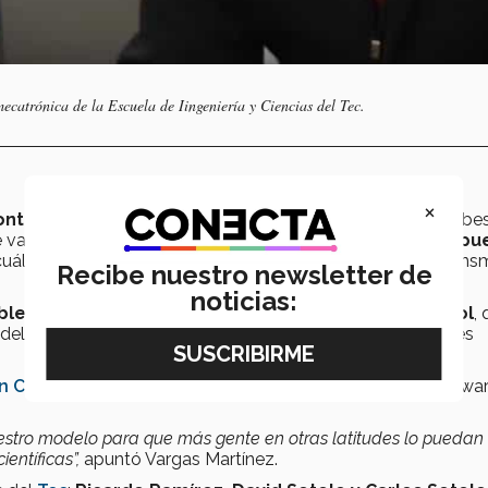
catrónica de la Escuela de Iingeniería y Ciencias del Tec.
×
ontrol
como: población mayor a 60 años, personas con obes
 vacunación, entre otros, para que el sistema
aprenda y pu
uáles son las variantes que están marcando la ruta de trans
Recibe nuestro newsletter de
noticias:
bles combinaciones entre estas variables de control
,
 del
nuevo coronavirus
, destacó
Vargas,
quien también es
n Ciencia
se buscaría invertir en nuevos programas y softwa
stro modelo para que más gente en otras latitudes lo puedan ut
entíficas”,
apuntó Vargas Martínez.