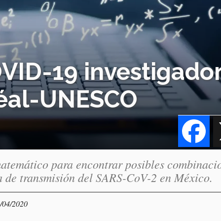
VID-19 investigado
réal-UNESCO
Fa
atemático para encontrar posibles combinaci
ta de transmisión del SARS-CoV-2 en México.
2/04/2020