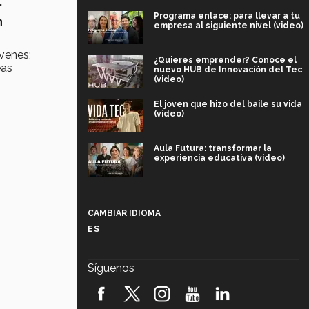
.
Programa enlace: para llevar a tu
n
empresa al siguiente nivel (video)
óvenes;
¿Quieres emprender? Conoce el
eas
nuevo HUB de Innovación del Tec
(video)
El joven que hizo del baile su vida
(video)
Aula Futura: transformar la
experiencia educativa (video)
Más que un festival cultural: así es
la magia de VIBRART 2026 (video)
CAMBIAR IDIOMA
ES
Javier Guzmán: investigación con
impacto social (video)
Síguenos
¡México, en el top del mundial de
robótica FIRST 2026! (video)