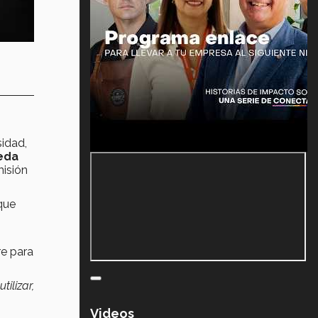
idad,
eda
misión
 que
re para
ilizar,
Videos