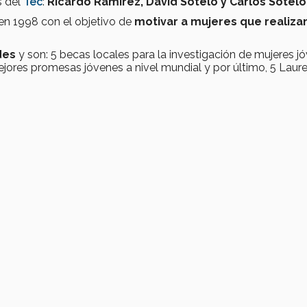
s del
Tec
:
Ricardo Ramírez, David Sotelo y Carlos Sotelo
en 1998 con el objetivo de
motivar a mujeres que realiza
ades
y son: 5 becas locales para la investigación de mujeres j
mejores promesas jóvenes a nivel mundial y por último, 5 Laur