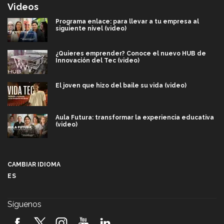
Videos
Programa enlace: para llevar a tu empresa al
siguiente nivel (video)
¿Quieres emprender? Conoce el nuevo HUB de
Innovación del Tec (video)
El joven que hizo del baile su vida (video)
Aula Futura: transformar la experiencia educativa
(video)
Más que un festival cultural: así es la magia de
VIBRART 2026 (video)
CAMBIAR IDIOMA
ES
Javier Guzmán: investigación con impacto social
(video)
Síguenos
¡México, en el top del mundial de robótica FIRST
2026! (video)