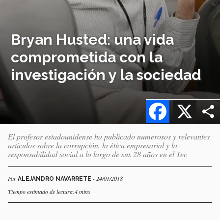
Bryan Husted: una vida
comprometida con la
investigación y la sociedad
Facebook
X
El profesor estadounidense ha publicado numerosos y relevantes
artículos sobre la corrupción, la ética empresarial y la
responsabilidad social a lo largo de sus 28 años en el Tec
Por
- 24/01/2018
ALEJANDRO NAVARRETE
Tiempo estimado de lectura:4 mins