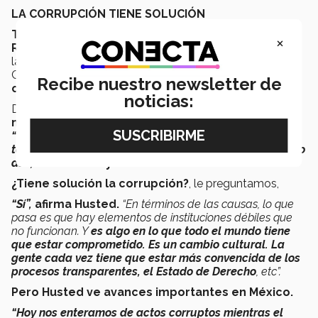
LA CORRUPCIÓN TIENE SOLUCIÓN
Tal como otra de las premiadas en el Premio
×
Rómulo Garza
este año, la
Dra. Bonnie J. Palifka
–en
la categoría de Libros Publicados, por el titulado
Corruption and Government -,
el estudio de la
Recibe nuestro newsletter de
corrupción ha sido un tema de vida para Husted.
noticias:
Desde luego,
la situación de México en esta
materia ha sido relevante
para sus investigaciones.
“Es un lugar privilegiado. De alguna manera era muy
teórico en mi mente el tema, pero aquí ya no lo fue solo
así”,
dice riendo y bromeando.
¿Tiene solución la corrupción?
, le preguntamos,
“Sí”,
afirma Husted.
“En términos de las causas, lo que
pasa es que hay elementos de instituciones débiles que
no funcionan. Y
es algo en lo que todo el mundo tiene
que estar comprometido. Es un cambio cultural. La
gente cada vez tiene que estar más convencida de los
procesos transparentes, el Estado de Derecho
, etc”.
Pero Husted ve avances importantes en México.
“Hoy nos enteramos de actos corruptos mientras el