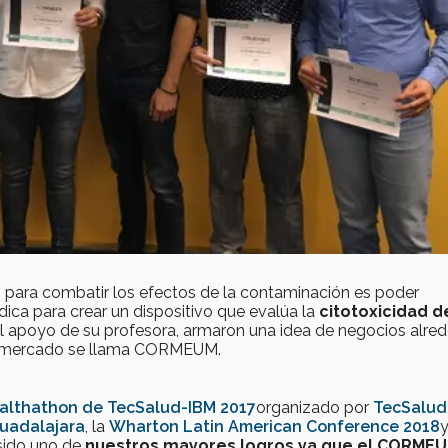
o para combatir los efectos de la contaminación es poder
ídica para crear un dispositivo que evalúa la
citotoxicidad d
el apoyo de su profesora, armaron una idea de negocios alre
 al mercado se llama CORMEUM.
althathon de TecSalud-IBM 2017
organizado por
TecSalud
Guadalajara
, la
Wharton Latin American Conference 2018
y
sido uno de
nuestros mayores logros ya que el CORME