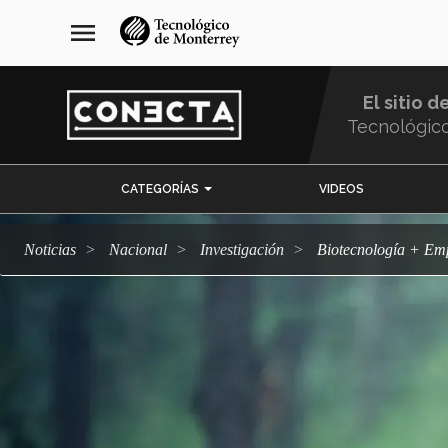
Pasar
navegación
menu
al
principal
contenido
principal
El sitio d
Tecnológic
Menu
CATEGORÍAS
VIDEOS
Comunidad
Noticias
Nacional
Investigación
Biotecnología + Em