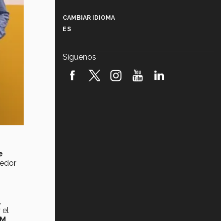
Más que un festival cultural: así es
la magia de VIBRART 2026 (video)
CAMBIAR IDIOMA
ES
Javier Guzmán: investigación con
impacto social (video)
Síguenos
¡México, en el top del mundial de
robótica FIRST 2026! (video)
Vida Tec: Pasión, disciplina y
básquetbol, con Gael Adame
(video)
¿Cómo es el Modelo Educativo
Tec? (video)
e
Vida Tec: Feminismo e Inteligencia
dedor
Artificial, Paola Ricaurte (video)
,
 el
UM