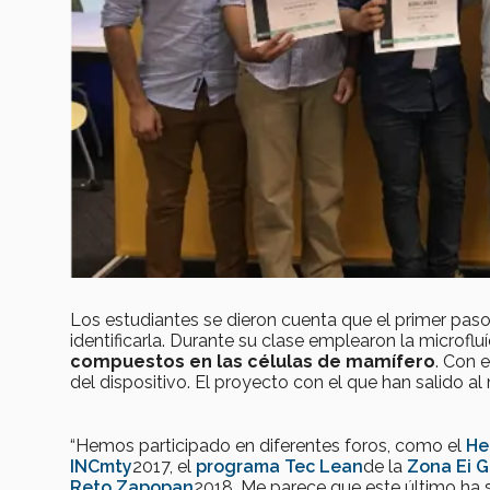
Los estudiantes se dieron cuenta que el primer pas
identificarla. Durante su clase emplearon la microflu
compuestos en las células de mamífero
. Con 
del dispositivo. El proyecto con el que han salido
“Hemos participado en diferentes foros, como el
He
INCmty
2017, el
programa Tec Lean
de la
Zona Ei 
Reto Zapopan
2018. Me parece que este último ha 