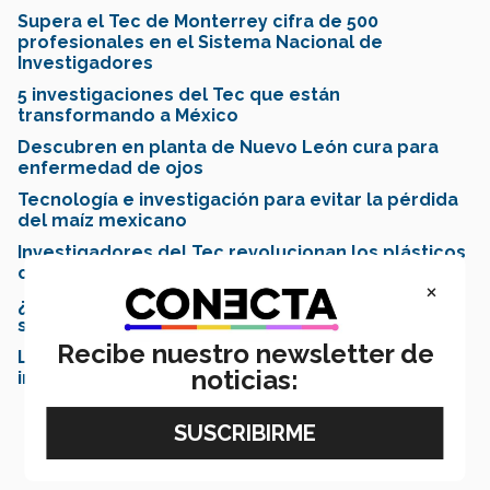
Supera el Tec de Monterrey cifra de 500
profesionales en el Sistema Nacional de
Investigadores
5 investigaciones del Tec que están
transformando a México
Descubren en planta de Nuevo León cura para
enfermedad de ojos
Tecnología e investigación para evitar la pérdida
del maíz mexicano
Investigadores del Tec revolucionan los plásticos
con cáscaras de frutas
×
¿Cómo este centro del Tec busca mejorar la
sustentabilidad del agua?
Recibe nuestro newsletter de
Laboratorios remotos, una opción para la
noticias:
investigación a distancia