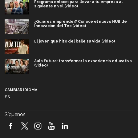
Programa enlace: para llevar a tu empresa al
siguiente nivel (video)
¿Quieres emprender? Conoce el nuevo HUB de
Innovación del Tec (video)
El joven que hizo del baile su vida (video)
Aula Futura: transformar la experiencia educativa
(video)
Más que un festival cultural: así es la magia de
VIBRART 2026 (video)
CAMBIAR IDIOMA
ES
Javier Guzmán: investigación con impacto social
(video)
Síguenos
¡México, en el top del mundial de robótica FIRST
2026! (video)