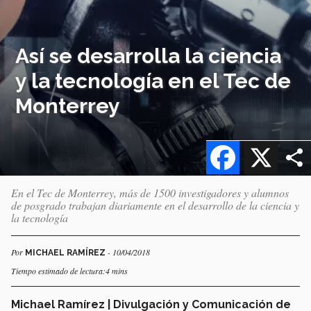
Así se desarrolla la ciencia
y la tecnología en el Tec de
Monterrey
Facebook
X
En el Tec de Monterrey, más de 1500 investigadores y alumnos
de posgrado trabajan diariamente en el desarrollo de la ciencia y
la tecnología
Por
- 10/04/2018
MICHAEL RAMÍREZ
Tiempo estimado de lectura:4 mins
Michael Ramírez | Divulgación y Comunicación de