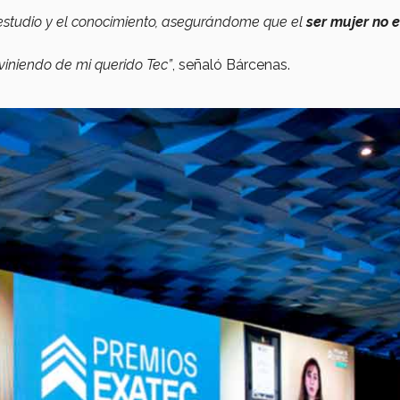
 estudio y el conocimiento, asegurándome que el
ser mujer no 
 viniendo de mi querido Tec”
, señaló Bárcenas.