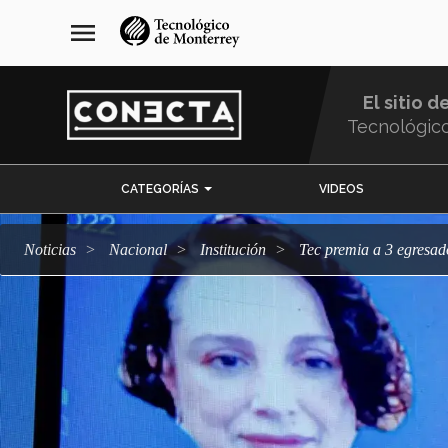
Pasar
navegación
menu
al
principal
contenido
principal
El sitio d
Tecnológic
Menu
CATEGORÍAS
VIDEOS
Comunidad
Noticias
Nacional
Institución
Tec premia a 3 egres