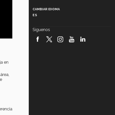
Más que un festival cultural: así es
la magia de VIBRART 2026 (video)
CAMBIAR IDIOMA
ES
Javier Guzmán: investigación con
impacto social (video)
Síguenos
¡México, en el top del mundial de
robótica FIRST 2026! (video)
Vida Tec: Pasión, disciplina y
básquetbol, con Gael Adame
(video)
ja en
¿Cómo es el Modelo Educativo
Tec? (video)
área,
se
Vida Tec: Feminismo e Inteligencia
Artificial, Paola Ricaurte (video)
erencia