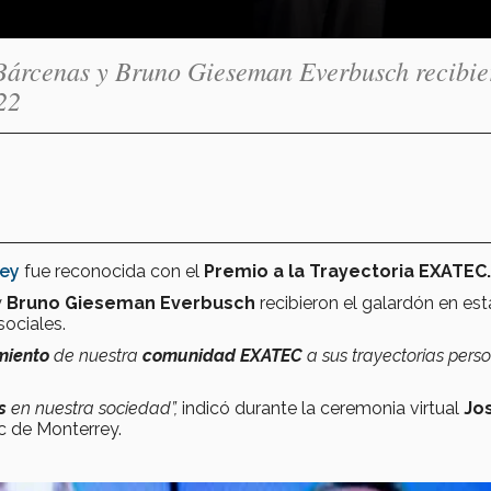
Bárcenas y Bruno Gieseman Everbusch recibie
22
rey
fue reconocida con el
Premio a la Trayectoria EXATEC.
y
Bruno Gieseman Everbusch
recibieron el galardón en est
sociales.
miento
de nuestra
comunidad EXATEC
a sus trayectorias pers
os
en nuestra sociedad”,
indicó durante la ceremonia virtual
Jo
ec de Monterrey.