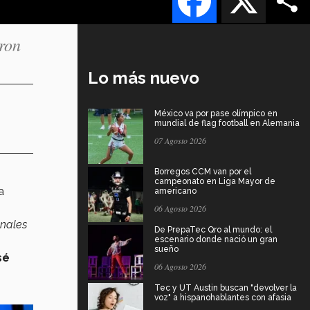
ron
Lo más nuevo
México va por pase olímpico en
mundial de flag football en Alemania
07 Agosto 2026
Borregos CCM van por el
campeonato en Liga Mayor de
a
americano
06 Agosto 2026
onales
De PrepaTec Qro al mundo: el
escenario donde nació un gran
sueño
sé
06 Agosto 2026
Tec y UT Austin buscan "devolver la
voz" a hispanohablantes con afasia