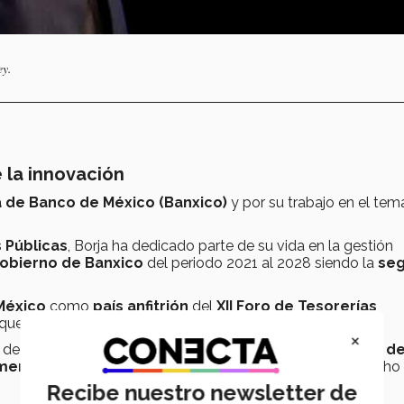
ey.
 la innovación
de Banco de México (Banxico)
y por su trabajo en el tem
 Públicas
, Borja ha dedicado parte de su vida en la gestión
Gobierno de Banxico
del periodo 2021 al 2028 siendo la
se
México
como
país anfitrión
del
XII Foro de Tesorerías
 que México ocupara la
presidencia
en 2021.
×
r
de la
Comisión de Cambios
por parte de la
Secretaría d
mera funcionaria
de la
Tesorería
en formar parte de dicho
Recibe nuestro newsletter de