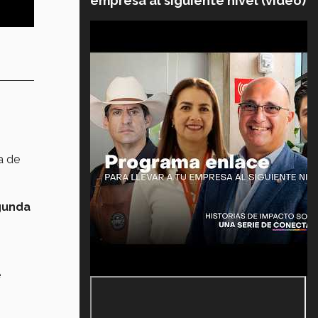
empresa al siguiente nivel (video)
a de
gunda
e