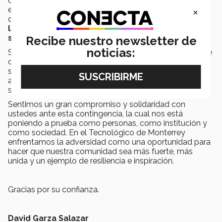
contingencia, a través del cual hemos activado una
×
estrategia nacional para mitigar el impacto financiero
que como Institución estamos enfrentando y
atender
las necesidades de nuestra comunidad, con
soluciones anticipadas a múltiples retos
.
Recibe nuestro newsletter de
noticias:
Seguiremos manteniendo abiertos todos los canales de
comunicación institucionales. Para más información, les
sugerimos consultar el acceso directo en miTec,
acercarse al equipo de Becas y Apoyos Educativos de
sus campus o bien, consultar nuestro
Sitio de Becas
.
Sentimos un gran compromiso y solidaridad con
ustedes ante esta contingencia, la cual nos está
poniendo a prueba como personas, como institución y
como sociedad. En el Tecnológico de Monterrey
enfrentamos la adversidad como una oportunidad para
hacer que nuestra comunidad sea más fuerte, más
unida y un ejemplo de resiliencia e inspiración.
Gracias por su confianza.
David Garza Salazar