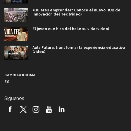
¿Quieres emprender? Conoce el nuevo HUB de
Innovación del Tec (video)
El joven que hizo del baile su vida (video)
Aula Futura: transformar la experiencia educativa
(video)
Más que un festival cultural: así es la magia de
VIBRART 2026 (video)
CAMBIAR IDIOMA
ES
Javier Guzmán: investigación con impacto social
(video)
Síguenos
¡México, en el top del mundial de robótica FIRST
2026! (video)
Vida Tec: Pasión, disciplina y básquetbol, con Gael
Adame (video)