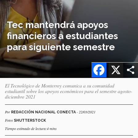
Tec mantendrá apoyos
financieros a estudiantes
para siguiente semestre
Facebook
X
El Tecnológico de Monterrey comunica a su comunidad
estudiantil sobre los apoyos económicos para el semestre agosto-
diciembre 2021
Por
- 22/03/2021
REDACCIÓN NACIONAL CONECTA
Fotos
SHUTTERSTOCK
Tiempo estimado de lectura:4 mins