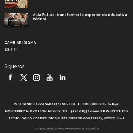
Aula Futura: transformar la experiencia educativa
(video)
Más que un festival cultural: así es la magia de
VIBRART 2026 (video)
CAMBIAR IDIOMA
ES
|
EN
Javier Guzmán: investigación con impacto social
(video)
Síguenos
¡México, en el top del mundial de robótica FIRST
2026! (video)
Vida Tec: Pasión, disciplina y básquetbol, con Gael
Adame (video)
A
AV. EUGENIO GARZA SADA 2501 SUR COL. TECNOLÓGICO C.P. 64849 |
L
¿Cómo es el Modelo Educativo Tec? (video)
MONTERREY, NUEVO LEÓN, MÉXICO | TEL. +52 (81) 8358-2000 D.R.© INSTITUTO
TECNOLÓGICO Y DE ESTUDIOS SUPERIORES DE MONTERREY, MÉXICO. 2018
Vida Tec: Feminismo e Inteligencia Artificial, Paola
*DEC-520912 PROGRAMAS EN MODALIDAD ESCOLARIZADA.
Ricaurte (video)