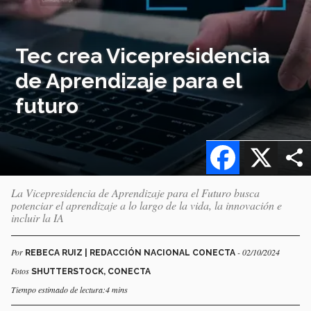
Tec crea Vicepresidencia
de Aprendizaje para el
futuro
Facebook
X
La Vicepresidencia de Aprendizaje para el Futuro busca
potenciar el aprendizaje a lo largo de la vida, la innovación e
incluir la IA
Por
- 02/10/2024
REBECA RUIZ | REDACCIÓN NACIONAL CONECTA
Fotos
SHUTTERSTOCK, CONECTA
Tiempo estimado de lectura:4 mins