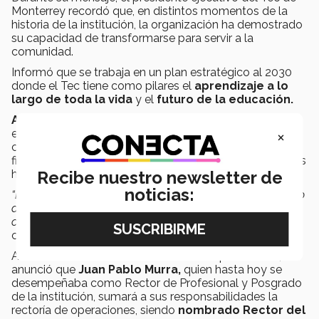
Monterrey recordó que, en distintos momentos de la
historia de la institución, la organización ha demostrado
su capacidad de transformarse para servir a la
comunidad.
Informó que se trabaja en un plan estratégico al 2030
donde el Tec tiene como pilares el
aprendizaje a lo
largo de toda la vida
y el
futuro de la educación.
Aprendizaje a lo largo de la vida
se refiere a la
×
educación que una persona tiene durante y después de
completar los grados académicos. Lo anterior con la
finalidad de
ampliar sus conocimientos
y mejorar sus
habilidades personales, sociales y laborales.
Recibe nuestro newsletter de
noticias:
“Esta tarea es posible debido a que no estamos partiendo
de cero, hemos tenido un avance sorprendente
comparado con lo que teníamos previo a la pandemia”,
comentó Garza.
Además de la creación de la nueva vicepresidencia, se
anunció que
Juan Pablo Murra,
quien hasta hoy se
desempeñaba como Rector de Profesional y Posgrado
de la institución, sumará a sus responsabilidades la
rectoría de operaciones, siendo
nombrado Rector del