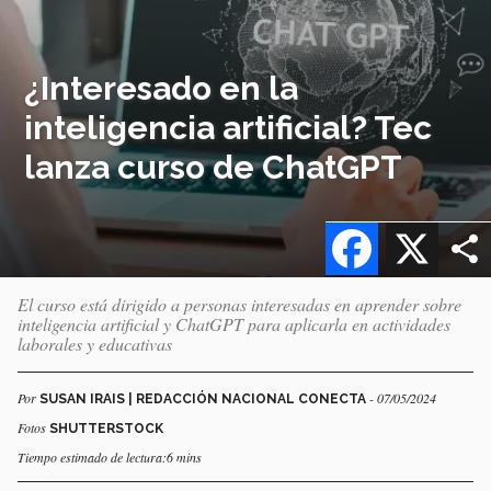
¿Interesado en la
inteligencia artificial? Tec
lanza curso de ChatGPT
Facebook
X
El curso está dirigido a personas interesadas en aprender sobre
inteligencia artificial y ChatGPT para aplicarla en actividades
laborales y educativas
Por
- 07/05/2024
SUSAN IRAIS | REDACCIÓN NACIONAL CONECTA
Fotos
SHUTTERSTOCK
Tiempo estimado de lectura:6 mins