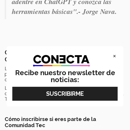
adentre en ChatGPT y conozca las
herramientas básicas".- Jorge Nava.
Cómo inscribirse a la oferta del Tec en
×
Coursera
La oferta de cursos Tec en
Coursera
están disponibles
Recibe nuestro newsletter de
para el público en general, además de para su
noticias:
comunidad interna.
Los pasos a seguir para inscribirse al nuevo programa
del Tec en esa plataforma, o a las diferentes ofertas del
Tec, son:
Cómo inscribirse si eres parte de la
Comunidad Tec