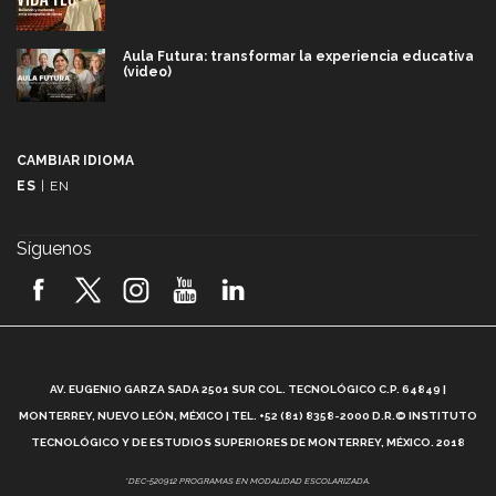
Aula Futura: transformar la experiencia educativa
(video)
Más que un festival cultural: así es la magia de
VIBRART 2026 (video)
CAMBIAR IDIOMA
ES
|
EN
Javier Guzmán: investigación con impacto social
(video)
Síguenos
¡México, en el top del mundial de robótica FIRST
2026! (video)
Vida Tec: Pasión, disciplina y básquetbol, con Gael
Adame (video)
A
AV. EUGENIO GARZA SADA 2501 SUR COL. TECNOLÓGICO C.P. 64849 |
L
¿Cómo es el Modelo Educativo Tec? (video)
MONTERREY, NUEVO LEÓN, MÉXICO | TEL. +52 (81) 8358-2000 D.R.© INSTITUTO
TECNOLÓGICO Y DE ESTUDIOS SUPERIORES DE MONTERREY, MÉXICO. 2018
Vida Tec: Feminismo e Inteligencia Artificial, Paola
*DEC-520912 PROGRAMAS EN MODALIDAD ESCOLARIZADA.