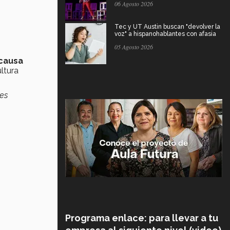
06 Agosto 2026
Tec y UT Austin buscan "devolver la
voz" a hispanohablantes con afasia
05 Agosto 2026
ncausa
ltura
es
Programa enlace: para llevar a tu