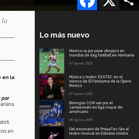
 la
Lo más nuevo
México va por pase olímpico en
mundial de flag football en Alemania
07 Agosto 2026
 en la
Música y teatro: EXATEC en el
elenco de El Fantasma de la Ópera
Mexico
07 Agosto 2026
 por
Borregos CCM van por el
Mariana.
campeonato en liga mayor de
americano
06 Agosto 2026
abril.
Del escenario de PrepaTec Qro al
cas en
teatro musical en Estados Unidos