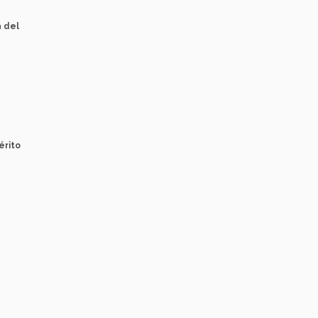
a del
érito