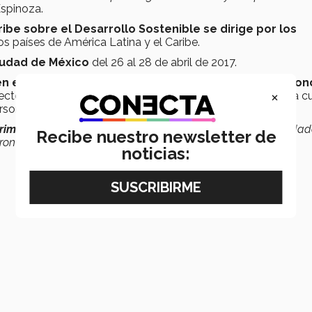
Espinoza.
ribe sobre el Desarrollo Sostenible se dirige por los
os países de América Latina y el Caribe.
Ciudad de México
del 26 al 28 de abril de 2017.
ién estuvo en Chile donde participó en el concurso Co
×
cto unidos por la inclusión social que es para promover la cu
ersonas con capacidades diferentes.
iminación social y laboral
hacia las personas con capacidad
Recibe nuestro newsletter de
ron que les faltaba mucho los espacios recreativos
”.
noticias: