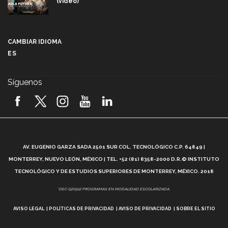
(video)
Más que un festival cultural: así es la magia de
VIBRART 2026 (video)
CAMBIAR IDIOMA
ES
Javier Guzmán: investigación con impacto social
(video)
Síguenos
¡México, en el top del mundial de robótica FIRST
2026! (video)
Vida Tec: Pasión, disciplina y básquetbol, con Gael
Adame (video)
A
AV. EUGENIO GARZA SADA 2501 SUR COL. TECNOLÓGICO C.P. 64849 |
L
¿Cómo es el Modelo Educativo Tec? (video)
MONTERREY, NUEVO LEÓN, MÉXICO | TEL. +52 (81) 8358-2000 D.R.© INSTITUTO
TECNOLÓGICO Y DE ESTUDIOS SUPERIORES DE MONTERREY, MÉXICO. 2018
Vida Tec: Feminismo e Inteligencia Artificial, Paola
*DEC-520912 PROGRAMAS EN MODALIDAD ESCOLARIZADA.
Ricaurte (video)
AVISO LEGAL
POLÍTICAS DE PRIVACIDAD
AVISO DE PRIVACIDAD
SOBRE EL SITIO