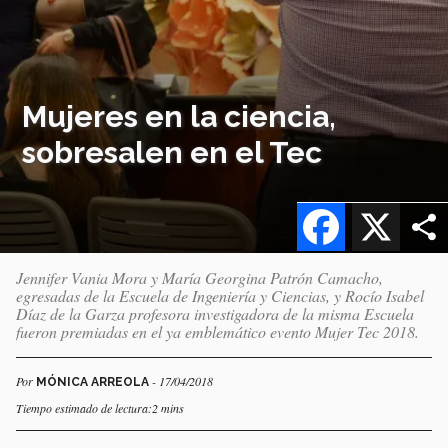
Mujeres en la ciencia,
sobresalen en el Tec
Facebook
X
Jennifer Vania Mora y María Georgina Patrón Camacho,
egresadas de la Escuela de Ingeniería y Ciencias, y Rocío Isabel
Díaz de la Garza profesora investigadora de la misma Escuela
fueron premiadas en el ya emblemático evento Mujer Tec 2018.
Por
- 17/04/2018
MÓNICA ARREOLA
Tiempo estimado de lectura:2 mins