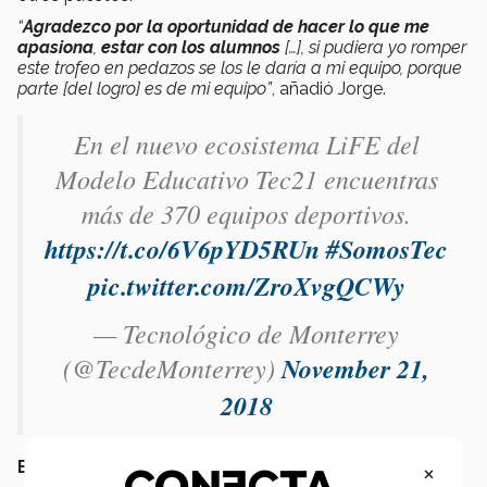
“
Agradezco por la oportunidad de hacer lo que me
apasiona
,
estar con los alumnos
[…], si pudiera yo romper
este trofeo en pedazos se los le daría a mi equipo, porque
parte [del logro] es de mi equipo”
, añadió Jorge.
En el nuevo ecosistema LiFE del
Modelo Educativo Tec21 encuentras
más de 370 equipos deportivos.
https://t.co/6V6pYD5RUn
#SomosTec
pic.twitter.com/ZroXvgQCWy
— Tecnológico de Monterrey
(@TecdeMonterrey)
November 21,
2018
EL PREMIO
×