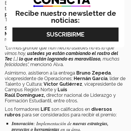
Este premio reconoce a los
formadores LiFE
por su
trayectoria en el
impulso de una vida plena
y la
Recibe nuestro newsletter de
potencialización
del
liderazgo
de los alumnos del
noticias:
Tec.
Salvador Alva,
presidente del Tecnológico de
Monterrey,
dirigió unas palabras a los asistentes y
resaltó la
importancia
del
Premio al Formador LiFE.
“Lo más grande que han hecho ustedes no es lo que
vimos hoy,
ustedes ya están cambiando el rostro del
Tec
[…]
lo que están logrando es maravilloso,
muchas
felicidades”,
mencionó Alva.
Asimismo, asistieron a la entrega
Bruno Zepeda
,
vicepresidente de Operaciones;
Hernán García
, líder de
Talento y Cultura;
Víctor Gutiérrez
, vicepresidente de
Campus Región Norte y
Luis
Raúl Domínguez,
director nacional de Liderazgo y
Formación Estudiantil, entre otros.
Los formadores
LiFE
son calificados en
diversos
rubros
para ser considerados para recibir el premio:
Innovación
: Implementación de
nuevas estrategias,
proyectos o herramientas
en su área.