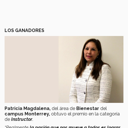
LOS GANADORES
Patricia Magdalena,
del área de
Bienestar
del
campus Monterrey,
obtuvo el premio en la categoría
de
Instructor
.
“Realmente
la pasión que nos mueve a todos es lograr