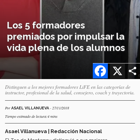
Los 5 formadores
premiados por impulsar la
vida plena de los alumnos
Facebook
X
Distinguen a los mejores formadores LiFE en las categorías de
instructor, profesional de la salud, consejero, coach y trayectoria.
Por
- 27/11/2018
ASAEL VILLANUEVA
Tiempo estimado de lectura:4 mins
Asael Villanueva | Redacción Nacional