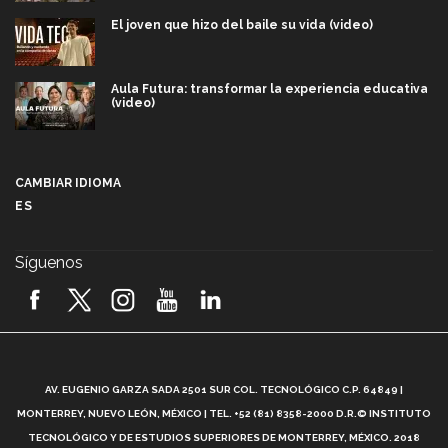
El joven que hizo del baile su vida (video)
Aula Futura: transformar la experiencia educativa
(video)
Más que un festival cultural: así es la magia de
VIBRART 2026 (video)
CAMBIAR IDIOMA
ES
Javier Guzmán: investigación con impacto social
(video)
Síguenos
¡México, en el top del mundial de robótica FIRST
2026! (video)
Vida Tec: Pasión, disciplina y básquetbol, con Gael
Adame (video)
A
AV. EUGENIO GARZA SADA 2501 SUR COL. TECNOLÓGICO C.P. 64849 |
L
¿Cómo es el Modelo Educativo Tec? (video)
MONTERREY, NUEVO LEÓN, MÉXICO | TEL. +52 (81) 8358-2000 D.R.© INSTITUTO
TECNOLÓGICO Y DE ESTUDIOS SUPERIORES DE MONTERREY, MÉXICO. 2018