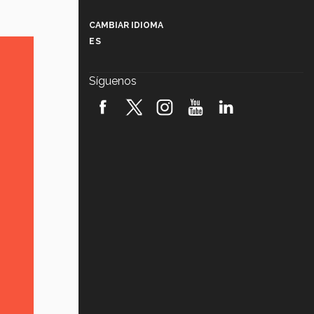
Más que un festival cultural: así es
la magia de VIBRART 2026 (video)
CAMBIAR IDIOMA
ES
Javier Guzmán: investigación con
impacto social (video)
Síguenos
¡México, en el top del mundial de
robótica FIRST 2026! (video)
Vida Tec: Pasión, disciplina y
básquetbol, con Gael Adame
(video)
¿Cómo es el Modelo Educativo
Tec? (video)
Vida Tec: Feminismo e Inteligencia
Artificial, Paola Ricaurte (video)