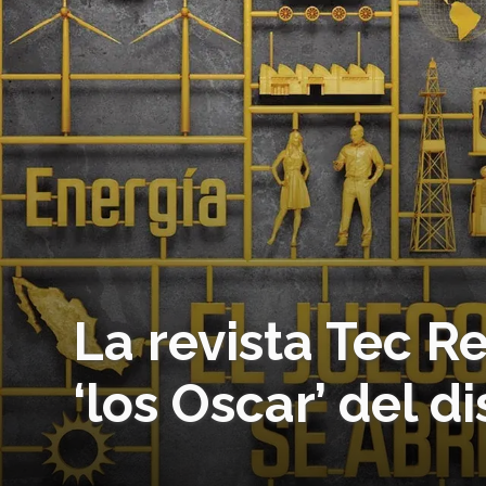
La revista Tec R
‘los Oscar’ del d