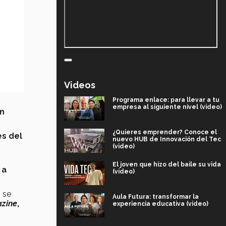
Videos
Programa enlace: para llevar a tu
empresa al siguiente nivel (video)
en
¿Quieres emprender? Conoce el
es del
nuevo HUB de Innovación del Tec
(video)
El joven que hizo del baile su vida
 a
(video)
 se
Aula Futura: transformar la
azine
,
experiencia educativa (video)