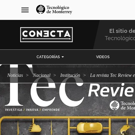
Pasar
navegación
menu
al
principal
contenido
principal
El sitio d
Tecnológic
Menu
CATEGORÍAS
VIDEOS
Comunidad
Noticias
Nacional
Institución
La revista Tec Review 