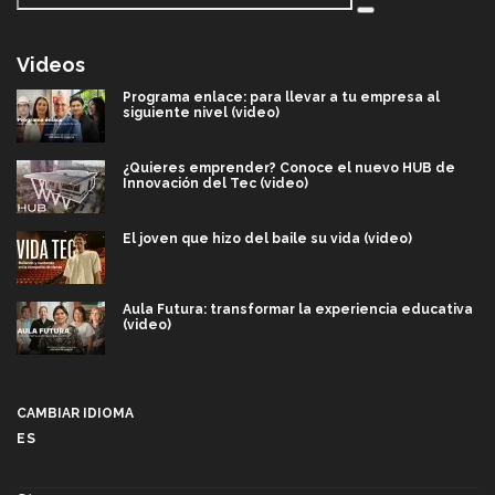
Videos
Programa enlace: para llevar a tu empresa al
siguiente nivel (video)
¿Quieres emprender? Conoce el nuevo HUB de
Innovación del Tec (video)
El joven que hizo del baile su vida (video)
Aula Futura: transformar la experiencia educativa
(video)
Más que un festival cultural: así es la magia de
VIBRART 2026 (video)
CAMBIAR IDIOMA
ES
Javier Guzmán: investigación con impacto social
(video)