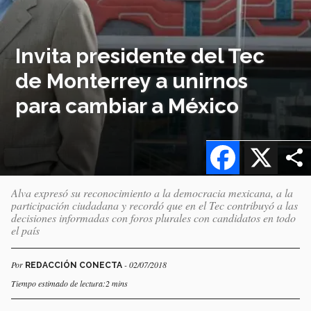
Invita presidente del Tec
de Monterrey a unirnos
para cambiar a México
Facebook
X
Alva expresó su reconocimiento a la democracia mexicana, a la
participación ciudadana y recordó que en el Tec contribuyó a las
decisiones informadas con foros plurales con candidatos en todo
el país
Por
- 02/07/2018
REDACCIÓN CONECTA
Tiempo estimado de lectura:2 mins