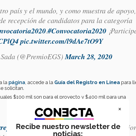
tro país y el mundo, y como muestra de apoyo,
de recepción de candidatos para la categoría
nvocatoria2020
.
#Convocatoria2020
¡Particip
nCPlQ4
pic.twitter.com/l9dAe7tO9Y
a Sada (@PremioEGS)
March 28, 2020
a la
página
, accede a la
Guía del Registro en Línea
para ll
e solicitan.
cuales $100 mil son para el proyecto y $400 mil para una
×
rey
y tienes un proyecto innovador para mejo
Recibe nuestro newsletter de
noticias: