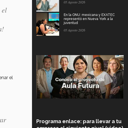
05 Agosto 2026
 el
En la ONU: mexicana y EXATEC
representó en Nueva York a la
juventud
a!
05 Agosto 2026
enar el
rar
Programa enlace: para llevar a tu