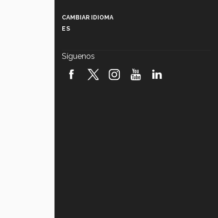
Más que un festival cultural: así es
la magia de VIBRART 2026 (video)
CAMBIAR IDIOMA
ES
Javier Guzmán: investigación con
impacto social (video)
Síguenos
¡México, en el top del mundial de
robótica FIRST 2026! (video)
Vida Tec: Pasión, disciplina y
básquetbol, con Gael Adame
(video)
¿Cómo es el Modelo Educativo
Tec? (video)
Vida Tec: Feminismo e Inteligencia
Artificial, Paola Ricaurte (video)