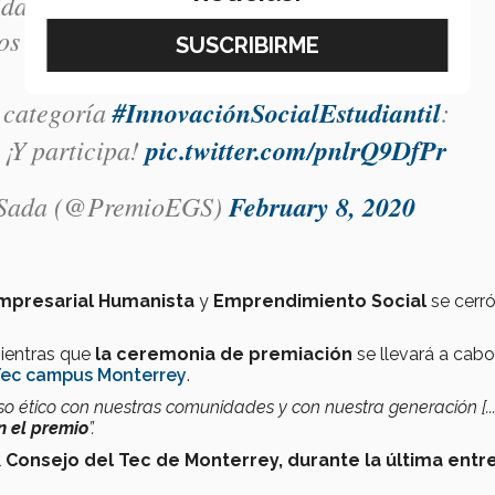
dades de nuestro país?
 conocerlo! 🙋🏻‍♀️🙋‍♂️
a categoría
#InnovaciónSocialEstudiantil
:
¡Y participa!
pic.twitter.com/pnlrQ9DfPr
 Sada (@PremioEGS)
February 8, 2020
mpresarial Humanista
y
Emprendimiento Social
se cerró
mientras que
la ceremonia de premiación
se llevará a cabo
ec campus Monterrey
.
so ético con nuestras comunidades y con nuestra generación [..
n el premio
”.
l
Consejo del Tec de Monterrey, durante la última entr