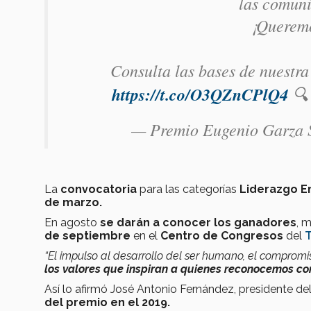
las comuni
¡Queremos
Consulta las bases de nuestr
https://t.co/O3QZnCPlQ4
🔍 
— Premio Eugenio Garza
La
convocatoria
para las categorías
Liderazgo E
de marzo.
En agosto
se darán a conocer los ganadores
, 
de septiembre
en el
Centro de Congresos
del
T
“El impulso al desarrollo del ser humano, el compromi
los valores que inspiran a quienes reconocemos co
Así lo afirmó
José Antonio Fernández, presidente de
del premio en el 2019.