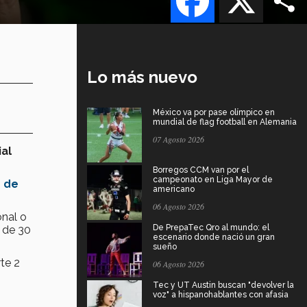
Lo más nuevo
México va por pase olímpico en
mundial de flag football en Alemania
07 Agosto 2026
ial
Borregos CCM van por el
campeonato en Liga Mayor de
 de
americano
06 Agosto 2026
onal o
De PrepaTec Qro al mundo: el
 de 30
escenario donde nació un gran
sueño
rte 2
06 Agosto 2026
Tec y UT Austin buscan "devolver la
voz" a hispanohablantes con afasia