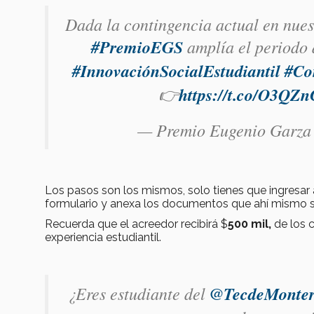
Dada la contingencia actual en nues
#PremioEGS
amplía el periodo 
#InnovaciónSocialEstudiantil
#Co
👉
https://t.co/O3QZ
— Premio Eugenio Garz
Los pasos son los mismos, solo tienes que ingresar 
formulario y anexa los documentos que ahí mismo s
Recuerda que el acreedor recibirá $
500 mil,
de los 
experiencia estudiantil.
¿Eres estudiante del
@TecdeMonter