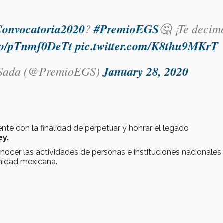
onvocatoria2020
?
#PremioEGS
🤔 ¡Te decim
.co/pTnmf0DeTt
pic.twitter.com/K8thu9MKrT
 Sada (@PremioEGS)
January 28, 2020
te con la finalidad de perpetuar y honrar el legado
ey.
nocer las actividades de personas e instituciones nacionales
unidad mexicana.