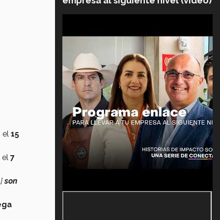
empresa al siguiente nivel (video)
 el
15
 el
7
.]
son
ega