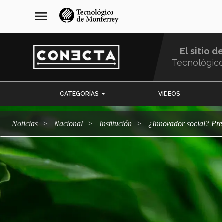
Pasar
navegación
menu
al
principal
contenido
principal
El sitio d
Tecnológic
Menu
CATEGORÍAS
VIDEOS
Comunidad
Noticias
Nacional
Institución
¿Innovador social? P