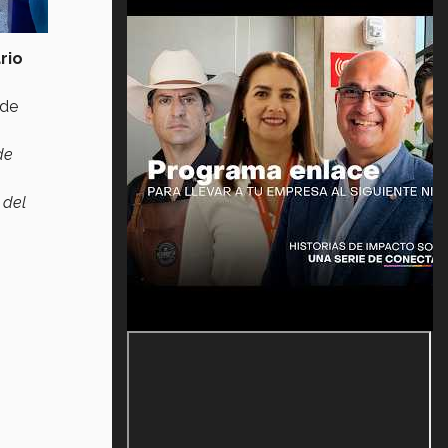
rio
 de
de
 del