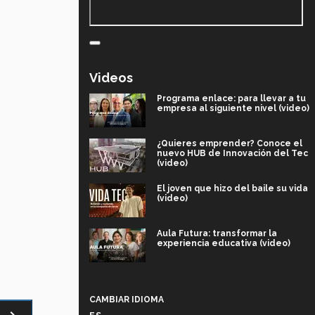
Videos
Programa enlace: para llevar a tu
empresa al siguiente nivel (video)
¿Quieres emprender? Conoce el
nuevo HUB de Innovación del Tec
(video)
El joven que hizo del baile su vida
(video)
Aula Futura: transformar la
experiencia educativa (video)
Más que un festival cultural: así es
la magia de VIBRART 2026 (video)
CAMBIAR IDIOMA