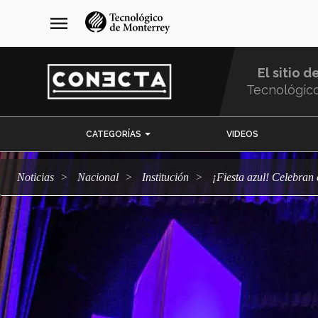
Pasar
navegación
menu
al
principal
contenido
principal
El sitio d
Tecnológic
Menu
CATEGORÍAS
VIDEOS
Comunidad
Noticias
Nacional
Institución
¡Fiesta azul! Celebra