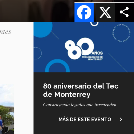
Facebook
X
ntes
80 aniversario del Tec
de Monterrey
Construyendo legados que trascienden
navigate_next
MÁS DE ESTE EVENTO