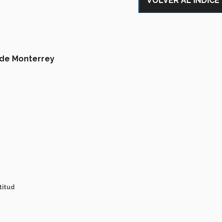
VOLVER AL ÍNDICE
 de Monterrey
titud