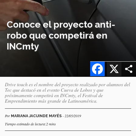
Conoce el proyecto anti-
robo que competirá en
INCmty
Facebook
X
Drive touch es el nombre del proyecto realizado por alumnos del
Tec que destacó en el evento Cueva de Lobos y que
próximamente competirá en INCmty, el Festival de
Emprendimiento más grande de Latinoamérica.
Por
- 22/05/2019
MARIANA JACUINDE MAYÉS
Tiempo estimado de lectura:2 mins