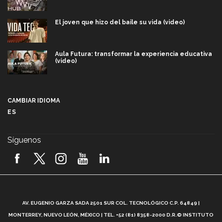
El joven que hizo del baile su vida (video)
Aula Futura: transformar la experiencia educativa
(video)
Más que un festival cultural: así es la magia de
VIBRART 2026 (video)
CAMBIAR IDIOMA
ES
Javier Guzmán: investigación con impacto social
(video)
Síguenos
¡México, en el top del mundial de robótica FIRST
2026! (video)
Vida Tec: Pasión, disciplina y básquetbol, con Gael
Adame (video)
A
AV. EUGENIO GARZA SADA 2501 SUR COL. TECNOLÓGICO C.P. 64849 |
L
¿Cómo es el Modelo Educativo Tec? (video)
MONTERREY, NUEVO LEÓN, MÉXICO | TEL. +52 (81) 8358-2000 D.R.© INSTITUTO