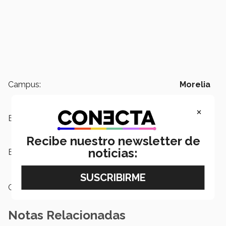
Campus:
Morelia
×
Escuelas:
Humanidades y Educación
Recibe nuestro newsletter de
noticias:
Etiquetas:
Emprendimiento ,
Innovación,
INCmty
Categoría:
Emprendedores
Notas Relacionadas