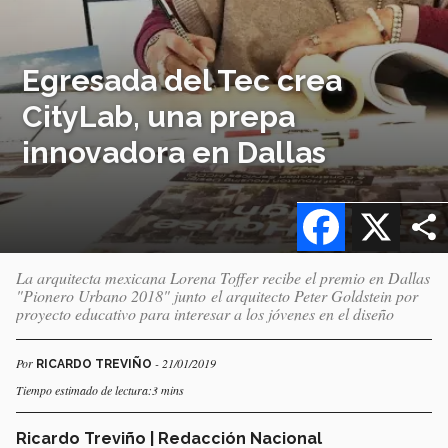
Egresada del Tec crea
CityLab, una prepa
innovadora en Dallas
Facebook
X
La arquitecta mexicana Lorena Toffer recibe el premio en Dallas
"Pionero Urbano 2018" junto el arquitecto Peter Goldstein por
proyecto educativo para interesar a los jóvenes en el diseño
Por
- 21/01/2019
RICARDO TREVIÑO
Tiempo estimado de lectura:3 mins
Ricardo Treviño | Redacción Nacional