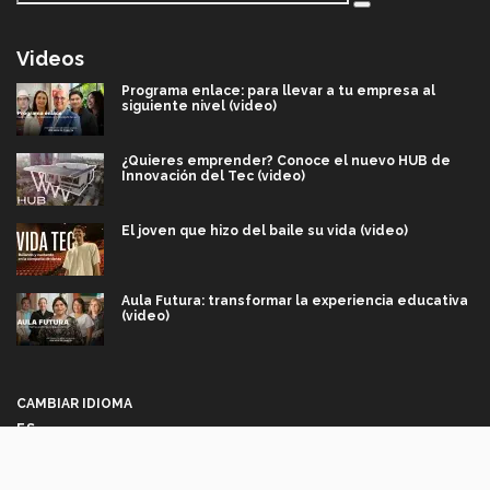
Videos
Programa enlace: para llevar a tu empresa al
siguiente nivel (video)
¿Quieres emprender? Conoce el nuevo HUB de
Innovación del Tec (video)
El joven que hizo del baile su vida (video)
Aula Futura: transformar la experiencia educativa
(video)
Más que un festival cultural: así es la magia de
VIBRART 2026 (video)
CAMBIAR IDIOMA
ES
Javier Guzmán: investigación con impacto social
(video)