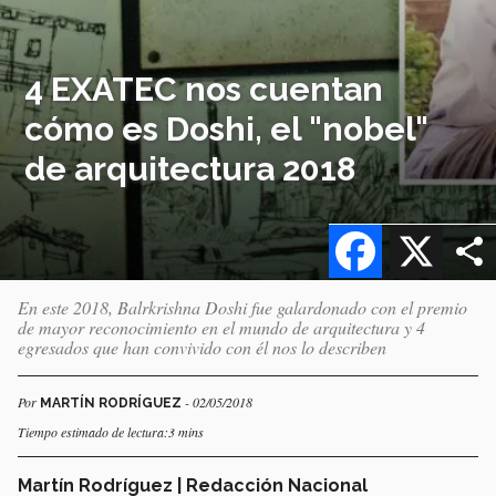
4 EXATEC nos cuentan
cómo es Doshi, el "nobel"
de arquitectura 2018
Facebook
X
En este 2018, Balrkrishna Doshi fue galardonado con el premio
de mayor reconocimiento en el mundo de arquitectura y 4
egresados que han convivido con él nos lo describen
Por
- 02/05/2018
MARTÍN RODRÍGUEZ
Tiempo estimado de lectura:3 mins
Martín Rodríguez | Redacción Nacional