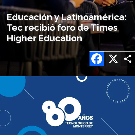
Educación y Latinoamérica:
Tec recibió foro de Times
Higher Education
Facebook
X
Imagen
o
logo