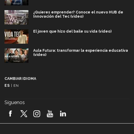
¿Quieres emprender? Conoce el nuevo HUB de
Innovación del Tec (video)
El joven que hizo del baile su vida (video)
Aula Futura: transformar la experiencia educativa
(video)
Más que un festival cultural: así es la magia de
VIBRART 2026 (video)
CAMBIAR IDIOMA
ES
|
EN
Javier Guzmán: investigación con impacto social
(video)
Síguenos
¡México, en el top del mundial de robótica FIRST
2026! (video)
Vida Tec: Pasión, disciplina y básquetbol, con Gael
Adame (video)