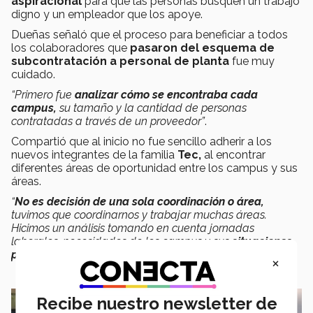
a
spiracional
para que las personas busquen un trabajo
digno y un empleador que los apoye.
Dueñas señaló que el proceso para beneficiar a todos
los colaboradores que
pasaron del esquema de
subcontratación a personal de planta
fue muy
cuidado.
“Primero fue
analizar cómo se encontraba cada
campus,
su tamaño y la cantidad de personas
contratadas a través de un proveedor”
.
Compartió que al inicio no fue sencillo adherir a los
nuevos integrantes de la familia
Tec,
al encontrar
diferentes áreas de oportunidad entre los campus y sus
áreas.
“
No es decisión de una sola coordinación o área,
tuvimos que coordinarnos y trabajar muchas áreas.
Hicimos un análisis tomando en cuenta jornadas
laborales, necesidades de los campus y sus
situaciones
particulares
”.
×
Recibe nuestro newsletter de