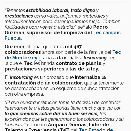
“Tenemos
estabilidad laboral, trato digno
y
prestaciones
como vales, uniformes, materiales y
retroalimentación para desempeñarnos mejor. También
facilidades para volver a estudiar”,
señaló
Pedro
Guzmán, supervisor de Limpieza del
Tec campus
Puebla.
Guzmán,
al igual que otros
mil 467
colaboradores
ahora son parte de la familia del
Tec
de Monterrey
gracias a la iniciativa
Insourcing,
en
la
que el
Tec
les brinda
contrato de planta
y
prestaciones superiores a las de la ley.
El
insourcing
es un proceso que
internaliza la
contratación de un colaborador,
que anteriormente
se desempeñaba en un esquema de subcontratación
con otra empresa.
“El que nuestra institución tome la decisión de contratar
internamente a estas personas tiene mucho que ver con
lo que creemos sobre dar un buen servicio,
las
experiencias que les generamos a los colaboradores y su
bienestar”,
comentó
Amparo Dueñas, Líder de
Talento y Experiencia (TyE)
del
Tec
Estado de