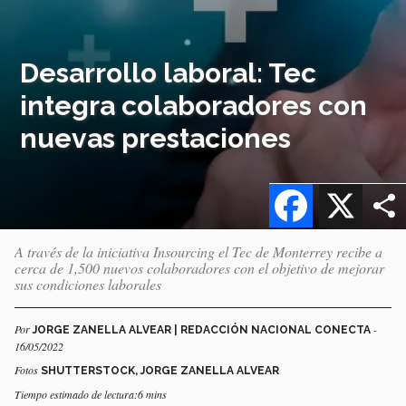
Desarrollo laboral: Tec
integra colaboradores con
nuevas prestaciones
Facebook
X
A través de la iniciativa Insourcing el Tec de Monterrey recibe a
cerca de 1,500 nuevos colaboradores con el objetivo de mejorar
sus condiciones laborales
Por
-
JORGE ZANELLA ALVEAR | REDACCIÓN NACIONAL CONECTA
16/05/2022
Fotos
SHUTTERSTOCK, JORGE ZANELLA ALVEAR
Tiempo estimado de lectura:6 mins