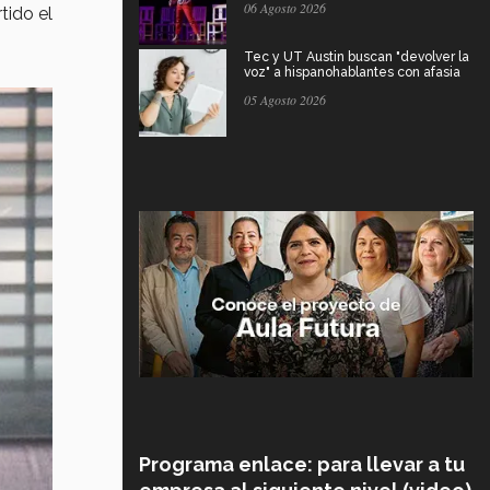
06 Agosto 2026
tido el
Tec y UT Austin buscan "devolver la
voz" a hispanohablantes con afasia
05 Agosto 2026
Programa enlace: para llevar a tu