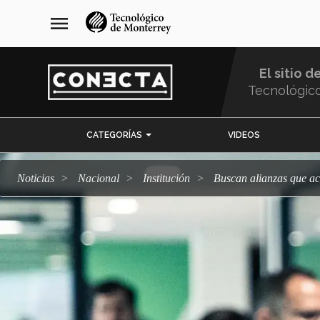
Pasar
navegación
menu
al
principal
contenido
principal
El sitio d
Tecnológic
Menu
CATEGORÍAS
VIDEOS
Comunidad
Noticias
Nacional
Institución
Buscan alianzas que a