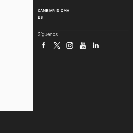
Más que un festival cultural: así es
la magia de VIBRART 2026 (video)
CAMBIAR IDIOMA
ES
Javier Guzmán: investigación con
impacto social (video)
Síguenos
¡México, en el top del mundial de
robótica FIRST 2026! (video)
Vida Tec: Pasión, disciplina y
básquetbol, con Gael Adame
(video)
¿Cómo es el Modelo Educativo
Tec? (video)
Vida Tec: Feminismo e Inteligencia
Artificial, Paola Ricaurte (video)