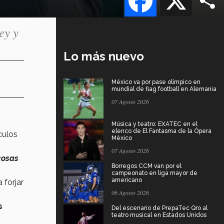
ey y
Lo más nuevo
México va por pase olímpico en
mundial de flag football en Alemania
07 Agosto 2026
Música y teatro: EXATEC en el
elenco de El Fantasma de la Ópera
culos
México
07 Agosto 2026
cosas
Borregos CCM van por el
campeonato en liga mayor de
americano
 forjar
06 Agosto 2026
s
Del escenario de PrepaTec Qro al
teatro musical en Estados Unidos