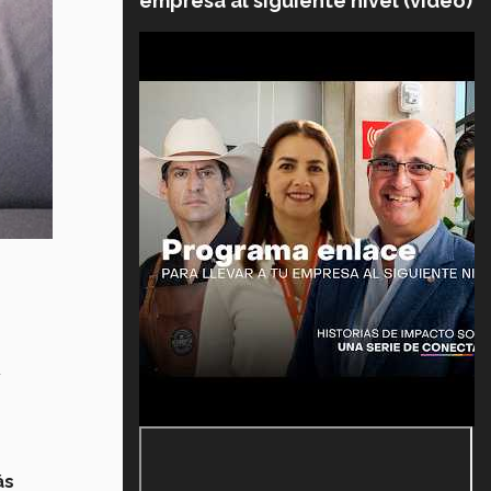
empresa al siguiente nivel (video)
s
ás