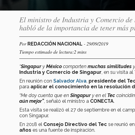
El ministro de Industria y Comercio de
habló de la importancia de tener más pr
Por
- 29/09/2019
REDACCIÓN NACIONAL
Tiempo estimado de lectura:2 mins
“
Singapur
y
México
comparten
muchas similitudes
y
Industria y Comercio de Singapur
, en su visita al
En reunión con
Salvador Alva
,
presidente del Te
para
aplicar el conocimiento en la resolución 
“Me doy cuenta que en
Singapur
y en el
Tec
coincidi
aún mejor”
, señaló el ministro a
CONECTA
.
Esta visita se realizó el 27 de septiembre en el camp
con Singapur.
En 2018 el
Consejo Directivo del Tec
se reunió en
años
es una fuente de inspiración.