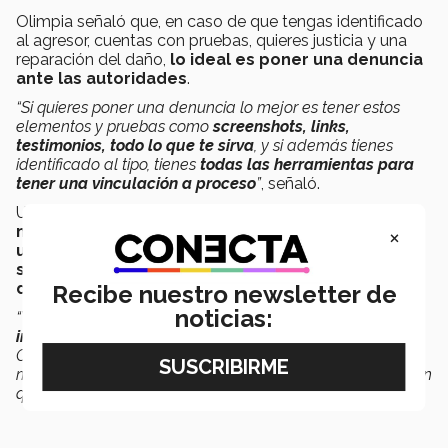
Olimpia señaló que, en caso de que tengas identificado
al agresor, cuentas con pruebas, quieres justicia y una
reparación del daño,
lo ideal es poner una denuncia
ante las autoridades
.
“Si quieres poner una denuncia lo mejor es tener estos
elementos y pruebas como
screenshots, links,
testimonios, todo lo que te sirva
, y si además tienes
identificado al tipo, tienes
todas las herramientas para
tener una vinculación a proceso
”
, señaló.
Una denuncia sirve a las víctimas para
solicitar
×
medidas de protección
, para que se lleve a cabo
una investigación con mayor profundidad
y para
solicitar a las autoridades una reparación del
daño
, explicó Melo.
Recibe nuestro newsletter de
noticias:
“Vivimos en un país donde en
más del 89.9% hay
impunidad para casos de violencia sexual
. La Ley
Olimpia es un cambio legislativo, pero para nosotras es
más que eso, muchas chavas que han sido víctimas saben
que hay una consecuencia jurídica",
dijo
.