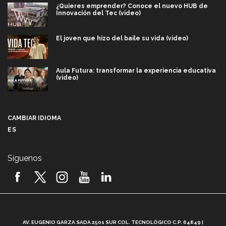
¿Quieres emprender? Conoce el nuevo HUB de
Innovación del Tec (video)
El joven que hizo del baile su vida (video)
Aula Futura: transformar la experiencia educativa
(video)
Más que un festival cultural: así es la magia de
VIBRART 2026 (video)
CAMBIAR IDIOMA
ES
Javier Guzmán: investigación con impacto social
(video)
Síguenos
¡México, en el top del mundial de robótica FIRST
2026! (video)
Vida Tec: Pasión, disciplina y básquetbol, con Gael
Adame (video)
A
AV. EUGENIO GARZA SADA 2501 SUR COL. TECNOLÓGICO C.P. 64849 |