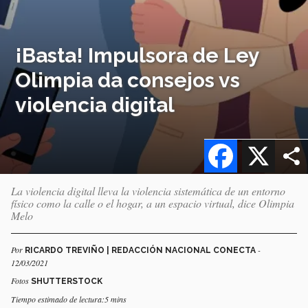
¡Basta! Impulsora de Ley
Olimpia da consejos vs
violencia digital
Facebook
X
La violencia digital lleva la violencia sistemática de un entorno
físico como la calle o el hogar, a un espacio virtual, dice Olimpia
Melo
Por
-
RICARDO TREVIÑO | REDACCIÓN NACIONAL CONECTA
12/03/2021
Fotos
SHUTTERSTOCK
Tiempo estimado de lectura:5 mins