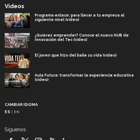
Videos
Programa enlace: para llevar a tu empresa al
siguiente nivel (video)
¿Quieres emprender? Conoce el nuevo HUB de
Innovación del Tec (video)
El joven que hizo del baile su vida (video)
Aula Futura: transformar la experiencia educativa
(video)
Más que un festival cultural: así es la magia de
VIBRART 2026 (video)
CAMBIAR IDIOMA
ES
|
EN
Javier Guzmán: investigación con impacto social
(video)
Síguenos
¡México, en el top del mundial de robótica FIRST
2026! (video)