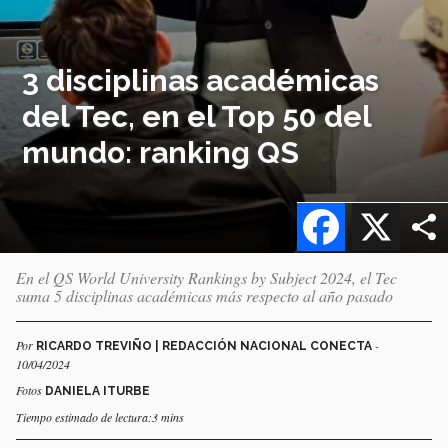
3 disciplinas académicas
del Tec, en el Top 50 del
mundo: ranking QS
Facebook
X
En el QS World University Rankings by Subject 2024, el Tec
suma 5 disciplinas académicas más respecto al año pasado
Por
-
RICARDO TREVIÑO | REDACCIÓN NACIONAL CONECTA
10/04/2024
Fotos
DANIELA ITURBE
Tiempo estimado de lectura:3 mins