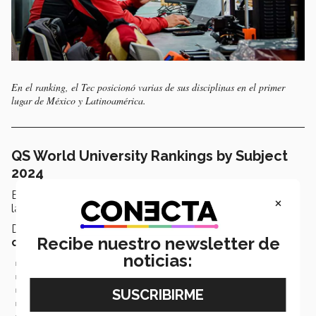
En el ranking, el Tec posicionó varias de sus disciplinas en el primer
lugar de México y Latinoamérica.
QS World University Rankings by Subject
2024
En esta nueva edición de este ranking fueron evaluadas
×
las disciplinas académicas de
mil 561 universidades.
Dichas disciplinas están inscritas en
5 áreas del
Recibe nuestro newsletter de
conocimiento
que son:
noticias:
Artes y Humanidades
Ingeniería y Tecnología
Ciencias de la Vida y Medicina
Ciencias Naturales