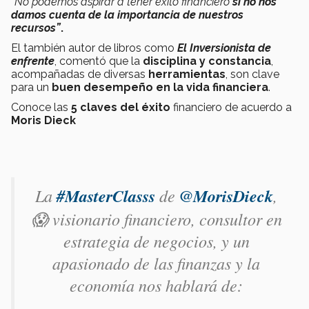
“No podemos aspirar a tener éxito financiero
si no nos
damos cuenta de la importancia de nuestros
recursos”
.
El también autor de libros como
El Inversionista de
enfrente
, comentó que la
disciplina y constancia
,
acompañadas de diversas
herramientas
, son clave
para un
buen desempeño en la vida financiera
.
Conoce las
5 claves del éxito
financiero de acuerdo a
Moris Dieck
La
#MasterClasss
de
@MorisDieck
,
😱 visionario financiero, consultor en
estrategia de negocios, y un
apasionado de las finanzas y la
economía nos hablará de: