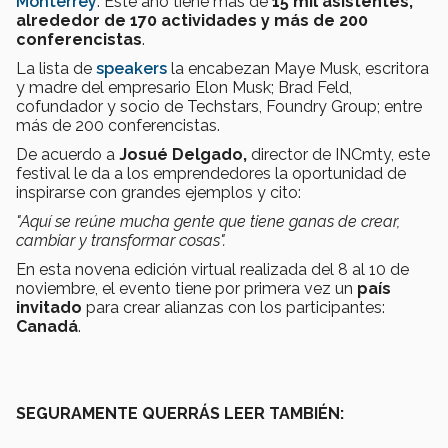
Monterrey
. Este año tiene más de
15 mil asistentes,
alrededor de 170 actividades y más de 200
conferencistas
.
La lista de
speakers
la encabezan Maye Musk, escritora
y madre del empresario Elon Musk; Brad Feld,
cofundador y socio de Techstars, Foundry Group; entre
más de 200 conferencistas.
De acuerdo a
Josué Delgado,
director de INCmty, este
festival le da a los emprendedores la oportunidad de
inspirarse con grandes ejemplos y cito:
"Aquí se reúne mucha gente que tiene ganas de crear,
cambiar y transformar cosas".
En esta novena edición virtual realizada del 8 al 10 de
noviembre, el evento tiene por primera vez un
país
invitado
para crear alianzas con los participantes:
Canadá
.
SEGURAMENTE QUERRÁS LEER TAMBIÉN: