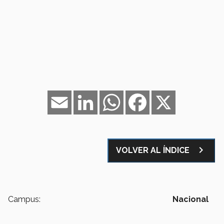
Email
LinkedIn
WhatsApp
Facebook
X
navigate_next
VOLVER AL ÍNDICE
Campus:
Nacional