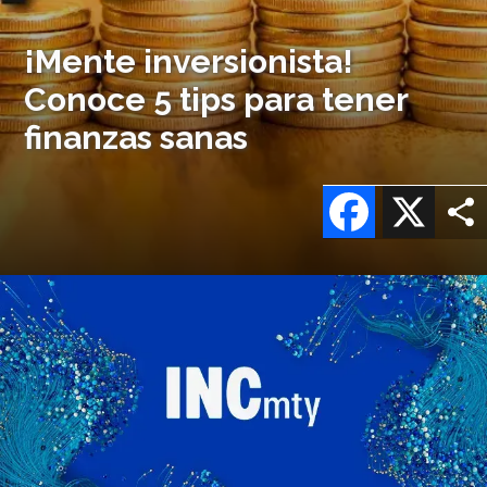
¡Mente inversionista!
Conoce 5 tips para tener
finanzas sanas
Facebook
X
Imagen
o
logo