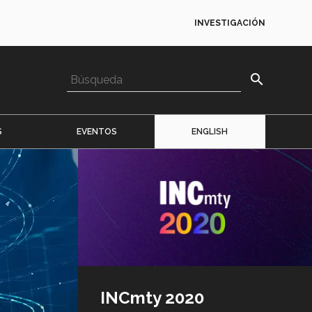
INVESTIGACIÓN
search
S
EVENTOS
ENGLISH
Imagen
o
logo
INCmty 2020