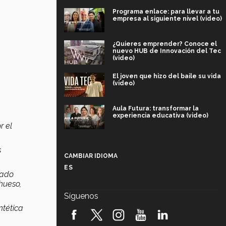
Programa enlace: para llevar a tu
empresa al siguiente nivel (video)
¿Quieres emprender? Conoce el
nuevo HUB de Innovación del Tec
(video)
El joven que hizo del baile su vida
(video)
Aula Futura: transformar la
experiencia educativa (video)
r el
Más que un festival cultural: así es
la magia de VIBRART 2026 (video)
s
CAMBIAR IDIOMA
ES
Javier Guzmán: investigación con
zado
impacto social (video)
hueso,
Síguenos
¡México, en el top del mundial de
ntética
robótica FIRST 2026! (video)