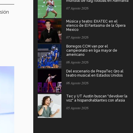
mundial de flag football en Alemania
07 Agosto 2026
isión
Música y teatro: EXATEC en el
elenco de El Fantasma de la Ópera
Mexico
07 Agosto 2026
Borregos CCM van por el
campeonato en liga mayor de
americano
06 Agosto 2026
Del escenario de PrepaTec Qro al
teatro musical en Estados Unidos
06 Agosto 2026
Tec y UT Austin buscan "devolver la
voz" a hispanohablantes con afasia
05 Agosto 2026