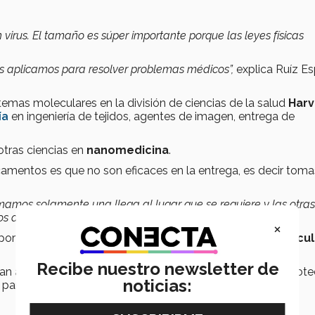
irus. El tamaño es súper importante porque las leyes físicas
s aplicamos para resolver problemas médicos”,
explica Ruíz Es
temas moleculares en la división de ciencias de la salud
Harv
ía
en ingeniería de tejidos, agentes de imagen, entrega de
otras ciencias en
nanomedicina
.
amentos es que no son eficaces en la entrega, es decir toma
mos solamente una llega al lugar que se requiere y las otras
os adversos”
, expone Ruíz.
×
 por ejemplo, encapsular los medicamentos en
nanopartícu
Recibe nuestro newsletter de
n a una liberación rápida o lenta del compuesto: capa prote
noticias:
S
para ayudarle a reconocer las células precisas.