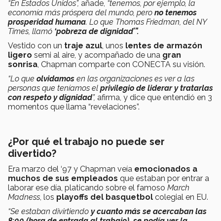
“En Estados Unidos”,
añade,
“tenemos, por ejemplo, la
economía más próspera del mundo, pero
no tenemos
prosperidad humana
. Lo que Thomas Friedman, del NY
Times, llamó
‘pobreza de dignidad’”.
Vestido con un
traje azul
, unos
lentes de armazón
ligero
semi al aire, y acompañado de una
gran
sonrisa
, Chapman comparte con CONECTA su visión.
“Lo que
olvidamos
en las organizaciones es ver a las
personas que teníamos el
privilegio de liderar y tratarlas
con respeto y dignidad
”,
afirma, y dice que entendió en 3
momentos que llama “revelaciones”.
¿Por qué el trabajo no puede ser
divertido?
Era marzo del ‘97 y Chapman veía
emocionados a
muchos de sus empleados
que estaban por entrar a
laborar ese día, platicando sobre el famoso
March
Madness
, los
playoffs del basquetbol
colegial en EU.
“Se estaban divirtiendo
y cuanto más se acercaban las
8:00 (hora de entrada al trabajo), se podía ver la