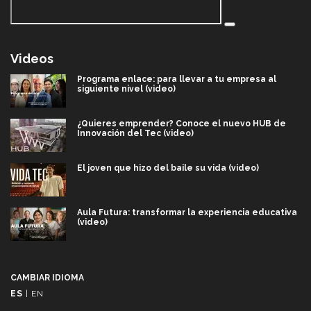
Videos
Programa enlace: para llevar a tu empresa al
siguiente nivel (video)
¿Quieres emprender? Conoce el nuevo HUB de
Innovación del Tec (video)
El joven que hizo del baile su vida (video)
Aula Futura: transformar la experiencia educativa
(video)
Más que un festival cultural: así es la magia de
VIBRART 2026 (video)
CAMBIAR IDIOMA
ES
|
EN
Javier Guzmán: investigación con impacto social