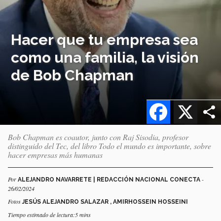
Hacer que tu empresa sea
como una familia, la visión
de Bob Chapman
Facebook
X
Bob Chapman es coautor, junto con Raj Sisodia, profesor
distinguido del Tec, del libro Todo el mundo es importante, sobre
hacer empresas más humanas
Por
-
ALEJANDRO NAVARRETE | REDACCIÓN NACIONAL CONECTA
26/02/2024
Fotos
JESÚS ALEJANDRO SALAZAR , AMIRHOSSEIN HOSSEINI
Tiempo estimado de lectura:5 mins