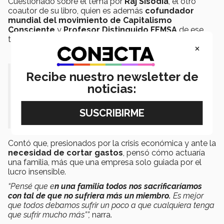
Cuestionado sobre el tema por
Raj Sisodia
, el otro
coautor de su libro, quien es además
cofundador
mundial del movimiento de Capitalismo
Consciente
y
Profesor Distinguido FEMSA
de ese
tema en el Tec, Chapman narró lo que hizo.
×
“¡Sé el líder que querrías que tus
Recibe nuestro newsletter de
noticias:
hijos tuvieran!”
.
Contó que, presionados por la crisis económica y ante la
necesidad de cortar gastos
, pensó cómo actuaría
una familia, más que una empresa solo guiada por el
lucro insensible.
“Pensé que e
n una familia todos nos sacrificaríamos
con tal de que no sufriera más un miembro.
E
s mejor
que todos debamos sufrir un poco a que cualquiera tenga
que sufrir mucho más”
”,
narra.