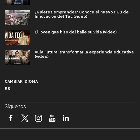
¿Quieres emprender? Conoce el nuevo HUB de
Innovación del Tec (video)
El joven que hizo del baile su vida (video)
Aula Futura: transformar la experiencia educativa
(video)
Más que un festival cultural: así es la magia de
VIBRART 2026 (video)
CAMBIAR IDIOMA
ES
Javier Guzmán: investigación con impacto social
(video)
Síguenos
¡México, en el top del mundial de robótica FIRST
2026! (video)
Vida Tec: Pasión, disciplina y básquetbol, con Gael
Adame (video)