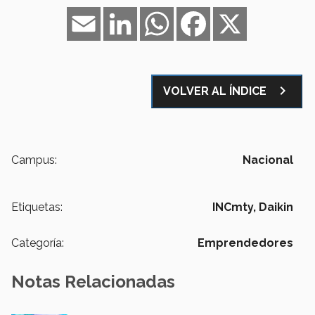
Email
LinkedIn
WhatsApp
Facebook
X
navigate_next
VOLVER AL ÍNDICE
Campus:
Nacional
Etiquetas:
INCmty,
Daikin
Categoría:
Emprendedores
Notas Relacionadas