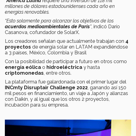
“
América Latina
requiere una inversión de 118 mil
millones de dólares estadounidenses cada año en
energías renovables.
“Esto solamente para alcanzar los objetivos de los
acuerdos medioambientales de París
”
, indicó Darío
Casanova, cofundador de SolarX.
Los creadores señalan que actualmente trabajan con
4
proyectos
de energía solar en LATAM expandiéndose
a 3 países, México, Colombia y Brasil
Con la posibilidad de participar a futuro en otros como
energía eólica
o
hidroeléctrica
y hasta
criptomonedas
, entre otros.
La plataforma fue galardonada con el primer lugar del
INCmty Disruptair Challenge 2022
, ganando así 150
mil pesos en financiamiento, un viaje a Japón y alianzas
con Daikin, y al igual que los otros 2 proyectos,
incubación para su empresa.