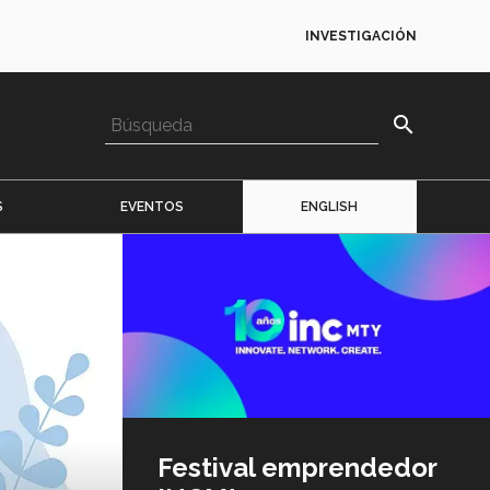
INVESTIGACIÓN
search
S
EVENTOS
ENGLISH
Imagen
o
logo
Festival emprendedor