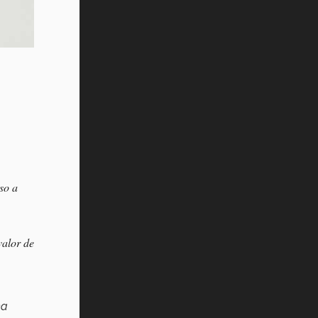
so a
valor de
ma