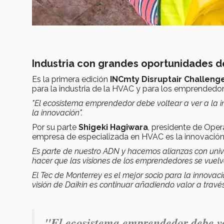
Industria con grandes oportunidades d
Es la primera edición
INCmty Disruptair Challeng
para la industria de la HVAC y para los emprendedore
"El ecosistema emprendedor debe voltear a ver a la 
la innovación".
Por su parte
Shigeki Hagiwara
, presidente de Ope
empresa de especializada en HVAC es la innovación
Es parte de nuestro ADN y hacemos alianzas con unive
hacer que las visiones de los emprendedores se vuelv
El Tec de Monterrey es el mejor socio para la innovaci
visión de Daikin es continuar añadiendo valor a través 
"El ecosistema emprendedor debe vo