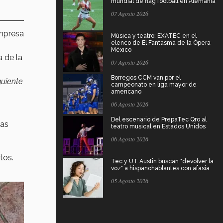
mundial de flag football en Alemania
07 Agosto 2026
mpresa
Música y teatro: EXATEC en el
elenco de El Fantasma de la Ópera
México
a de la
07 Agosto 2026
Borregos CCM van por el
guiente
campeonato en liga mayor de
americano
06 Agosto 2026
Del escenario de PrepaTec Qro al
ras
teatro musical en Estados Unidos
06 Agosto 2026
tos.
Tec y UT Austin buscan "devolver la
voz" a hispanohablantes con afasia
05 Agosto 2026