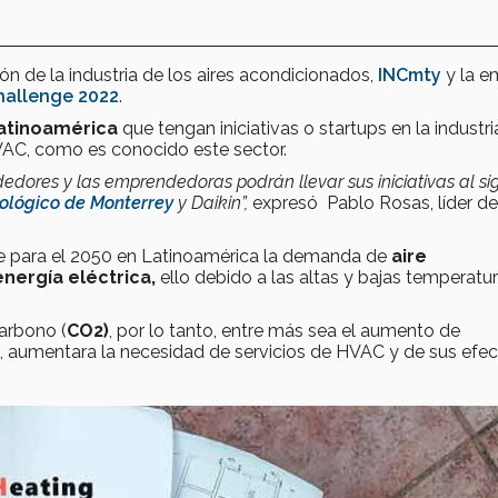
ón de la industria de los aires acondicionados,
INCmty
y la e
hallenge 2022
.
atinoamérica
que tengan iniciativas o startups en la industri
HVAC, como es conocido este sector.
edores y las emprendedoras podrán llevar sus iniciativas al si
ológico de Monterrey
y Daikin”,
expresó Pablo Rosas, líder de
ue para el 2050 en Latinoamérica la demanda de
aire
energía eléctrica,
ello debido a las altas y bajas temperatu
arbono (
CO2)
, por lo tanto, entre más sea el aumento de
, aumentara la necesidad de servicios de HVAC y de sus efec