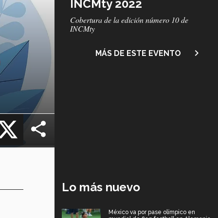
INCMty 2022
Subtítulo
Cobertura de la edición número 10 de
INCMty
navigate_next
MÁS DE ESTE EVENTO
cebook
X
Lo más nuevo
México va por pase olímpico en