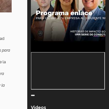
dad
s para
e la
ara
 la
Videos