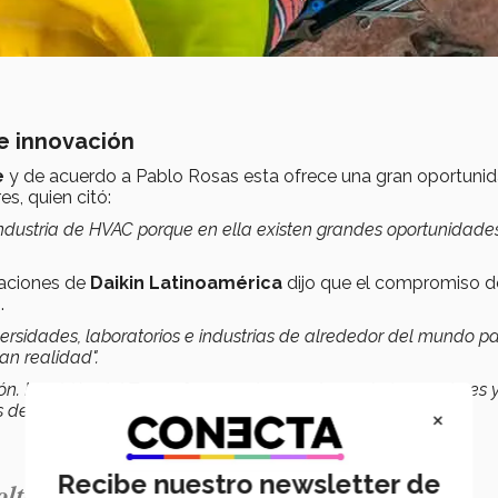
e innovación
e
y de acuerdo a Pablo Rosas esta ofrece una gran oportuni
s, quien citó:
industria de HVAC porque en ella existen grandes oportunidade
raciones de
Daikin Latinoamérica
dijo que el compromiso d
.
rsidades, laboratorios e industrias de alrededor del mundo p
an realidad".
ón. La visión del Tec es formar a los cuadros más innovadores y
del aire".
×
Recibe nuestro newsletter de
ltear a ver a la industria de HVAC porque