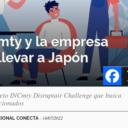
mty y la empresa
llevar a Japón
Fa
reto INCmty Disruptair Challenge que busca
icionados
- 14/07/2022
ACIONAL CONECTA