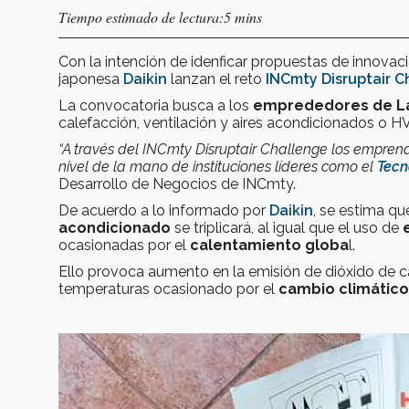
Tiempo estimado de lectura:5 mins
Con la intención de idenficar propuestas de innovaci
japonesa
Daikin
lanzan el reto
INCmty Disruptair C
La convocatoria busca a los
emprededores de L
calefacción, ventilación y aires acondicionados o 
“A través del INCmty Disruptair Challenge los emprend
nivel de la mano de instituciones líderes como el
Tecn
Desarrollo de Negocios de INCmty.
De acuerdo a lo informado por
Daikin
, se estima q
acondicionado
se triplicará, al igual que el uso de
ocasionadas por el
calentamiento globa
l.
Ello provoca aumento en la emisión de dióxido de c
temperaturas ocasionado por el
cambio climático