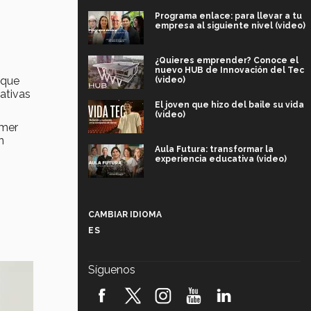
Programa enlace: para llevar a tu
empresa al siguiente nivel (video)
¿Quieres emprender? Conoce el
nuevo HUB de Innovación del Tec
 que
(video)
ativas
El joven que hizo del baile su vida
(video)
imer
n
Aula Futura: transformar la
experiencia educativa (video)
Más que un festival cultural: así es
la magia de VIBRART 2026 (video)
CAMBIAR IDIOMA
ES
Javier Guzmán: investigación con
impacto social (video)
Síguenos
¡México, en el top del mundial de
robótica FIRST 2026! (video)