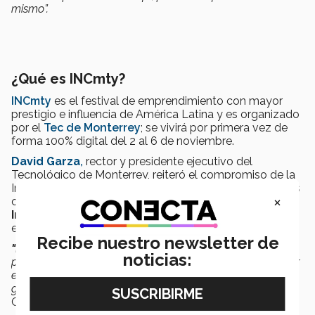
mismo”.
¿Qué es INCmty?
INCmty
es el festival de emprendimiento con mayor
prestigio e influencia de América Latina y es organizado
por el
Tec de Monterrey
; se vivirá por primera vez de
forma 100% digital del 2 al 6 de noviembre.
David Garza
,
rector y presidente ejecutivo del
Tecnológico de Monterrey, reiteró el compromiso de la
Institución por consolidarse como una casa de estudios
×
con las tres Íes:
Investigación, Innovación e
Internacionalización
, a pesar de los retos que ofrece
el escenario actual.
Recibe nuestro newsletter de
"El Tec refrenda su vocación emprendedora
, que es
noticias:
parte de su ADN, en estos momentos donde es vital tener
en mente que los tiempos desafiantes constituyen
grandes oportunidades para el emprendimiento”,
dijo
Garza.