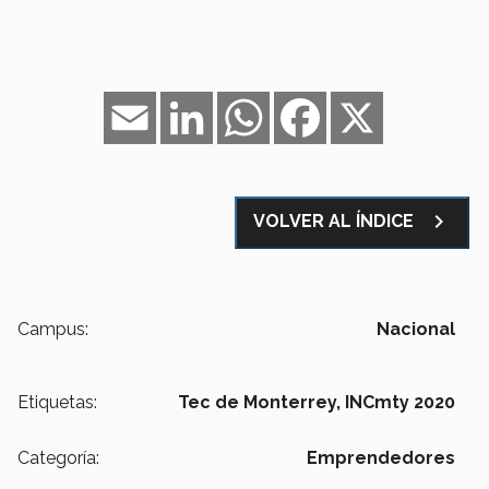
Email
LinkedIn
WhatsApp
Facebook
X
navigate_next
VOLVER AL ÍNDICE
Campus:
Nacional
Etiquetas:
Tec de Monterrey,
INCmty 2020
Categoría:
Emprendedores