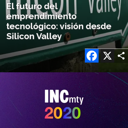
El futuro del
emprendimiento
tecnológico: visión desde
Silicon Valley
Facebook
X
Imagen
o
logo