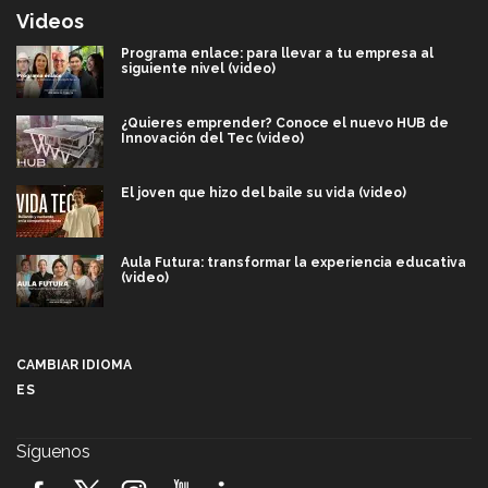
Videos
Programa enlace: para llevar a tu empresa al
siguiente nivel (video)
¿Quieres emprender? Conoce el nuevo HUB de
Innovación del Tec (video)
El joven que hizo del baile su vida (video)
Aula Futura: transformar la experiencia educativa
(video)
Más que un festival cultural: así es la magia de
VIBRART 2026 (video)
CAMBIAR IDIOMA
ES
Javier Guzmán: investigación con impacto social
(video)
Síguenos
¡México, en el top del mundial de robótica FIRST
2026! (video)