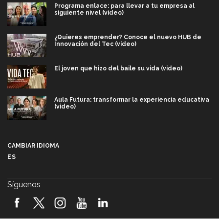
Programa enlace: para llevar a tu empresa al
siguiente nivel (video)
¿Quieres emprender? Conoce el nuevo HUB de
Innovación del Tec (video)
El joven que hizo del baile su vida (video)
Aula Futura: transformar la experiencia educativa
(video)
Más que un festival cultural: así es la magia de
VIBRART 2026 (video)
CAMBIAR IDIOMA
ES
Javier Guzmán: investigación con impacto social
(video)
Síguenos
¡México, en el top del mundial de robótica FIRST
2026! (video)