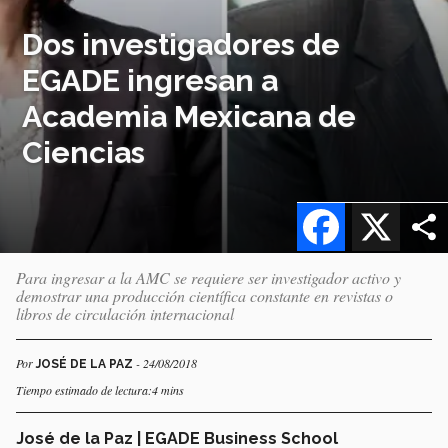
Dos investigadores de
EGADE ingresan a
Academia Mexicana de
Ciencias
Facebook
X
Para ingresar a la AMC se requiere ser investigador activo y
demostrar una producción científica constante en revistas o
libros de circulación internacional
Por
- 24/08/2018
JOSÉ DE LA PAZ
Tiempo estimado de lectura:4 mins
José de la Paz | EGADE Business School