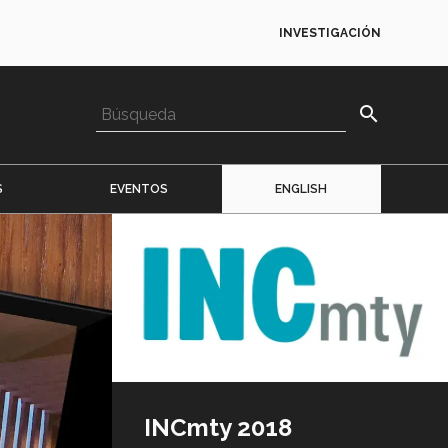
INVESTIGACIÓN
search
S
EVENTOS
ENGLISH
Imagen
o
logo
INCmty 2018