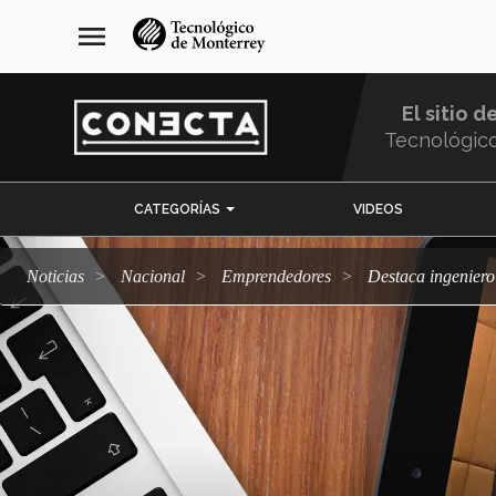
Pasar
navegación
menu
al
principal
contenido
principal
El sitio d
Tecnológic
Menu
CATEGORÍAS
VIDEOS
Comunidad
Noticias
Nacional
emprendedores
Destaca ingenier