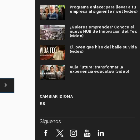
Programa enlace: para llevar a tu
empresa al siguiente nivel (video)
¿Quieres emprender? Conoce el
nuevo HUB de Innovación del Tec
(video)
El joven que hizo del baile su vida
(video)
Aula Futura: transformar la
experiencia educativa (video)
navigate_next
Más que un festival cultural: así es
la magia de VIBRART 2026 (video)
CAMBIAR IDIOMA
ES
Javier Guzmán: investigación con
impacto social (video)
Síguenos
¡México, en el top del mundial de
robótica FIRST 2026! (video)