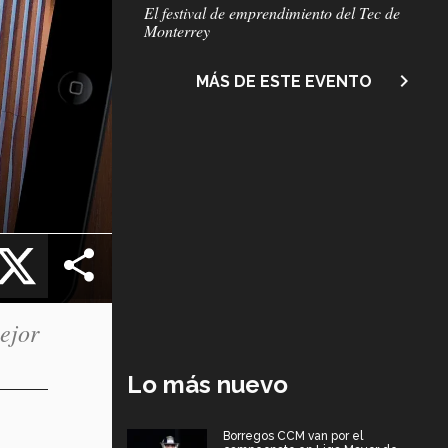
Subtítulo
El festival de emprendimiento del Tec de
Monterrey
navigate_next
MÁS DE ESTE EVENTO
cebook
X
ejor
Lo más nuevo
Borregos CCM van por el