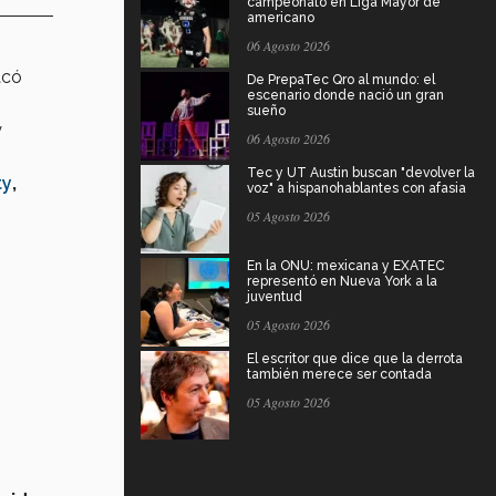
campeonato en Liga Mayor de
americano
06 Agosto 2026
acó
De PrepaTec Qro al mundo: el
escenario donde nació un gran
sueño
y
06 Agosto 2026
Tec y UT Austin buscan "devolver la
ty
,
voz" a hispanohablantes con afasia
05 Agosto 2026
En la ONU: mexicana y EXATEC
representó en Nueva York a la
juventud
05 Agosto 2026
El escritor que dice que la derrota
también merece ser contada
05 Agosto 2026