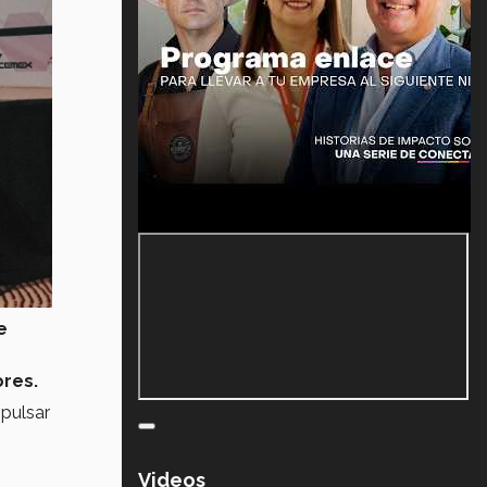
e
ores.
mpulsar
Videos