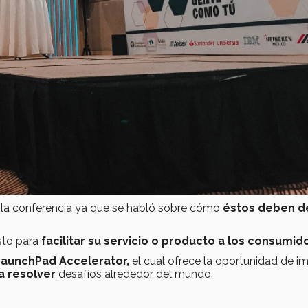
 la conferencia ya que se habló sobre cómo
éstos deben d
sto para
facilitar su servicio o producto a los consumid
LaunchPad Accelerator,
el cual ofrece la oportunidad de i
a resolver
desafíos alrededor del mundo.