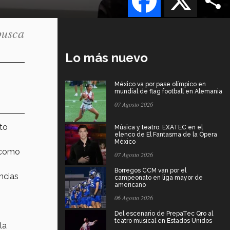
busca
Lo más nuevo
México va por pase olímpico en
mundial de flag football en Alemania
07 Agosto 2026
to
Música y teatro: EXATEC en el
elenco de El Fantasma de la Ópera
México
 como
07 Agosto 2026
Borregos CCM van por el
ncias
campeonato en liga mayor de
americano
06 Agosto 2026
Del escenario de PrepaTec Qro al
teatro musical en Estados Unidos
la