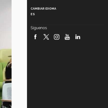
Más que un festival cultural: así es
la magia de VIBRART 2026 (video)
CAMBIAR IDIOMA
ES
Javier Guzmán: investigación con
impacto social (video)
Síguenos
¡México, en el top del mundial de
robótica FIRST 2026! (video)
Vida Tec: Pasión, disciplina y
básquetbol, con Gael Adame
(video)
¿Cómo es el Modelo Educativo
Tec? (video)
Vida Tec: Feminismo e Inteligencia
Artificial, Paola Ricaurte (video)