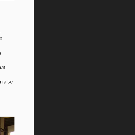
e
ia
a
gue
mia se