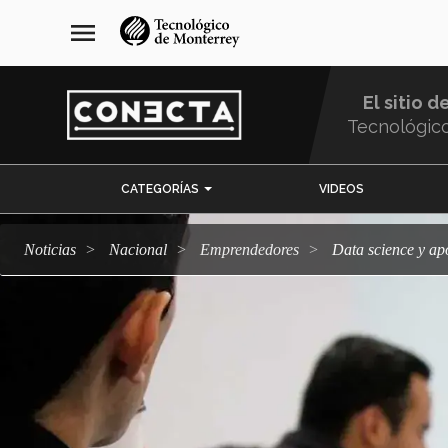
Pasar
navegación
menu
al
principal
contenido
principal
El sitio d
Tecnológic
Menu
CATEGORÍAS
VIDEOS
Comunidad
Noticias
Nacional
emprendedores
Data science y a