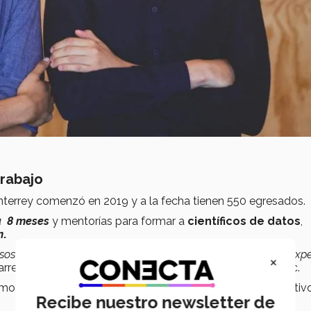
trabajo
terrey comenzó en 2019 y a la fecha tienen 550 egresados.
a 8 meses
y mentorías para formar a
científicos de datos
,
n
.
os presenciales, sesiones remotas en vivo y asesorías con exp
×
arrera de
Ingeniería en Innovación y Desarrollo
del Tec.
mo a consejos para crear un portafolio profesional y atractiv
Recibe nuestro newsletter de