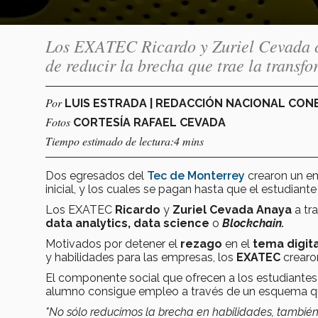
Los EXATEC Ricardo y Zuriel Cevada c
de reducir la brecha que trae la transfo
Por
LUIS ESTRADA | REDACCIÓN NACIONAL CO
Fotos
CORTESÍA RAFAEL CEVADA
Tiempo estimado de lectura:4 mins
Dos egresados del
Tec de Monterrey
crearon
un em
inicial, y los cuales se pagan hasta que el estudiant
Los EXATEC
Ricardo
y
Zuriel Cevada Anaya
a tr
data analytics, data science
o
Blockchain.
Motivados por detener el
rezago
en el
tema digita
y habilidades para las empresas, los
EXATEC
crearo
El componente social que ofrecen a los estudiante
alumno consigue empleo a través de un esquema 
"No sólo reducimos la brecha en habilidades, también