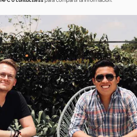
a NFC o
contactle
ss
para compartir la información.