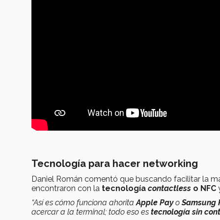
Tecnología para hacer networking
Daniel Román comentó que buscando facilitar la ma
encontraron con la
tecnología
contactless
o NFC
“Así es cómo funciona ahorita
Apple Pay
o
Samsung 
acercar a la terminal; todo eso es
tecnología sin con