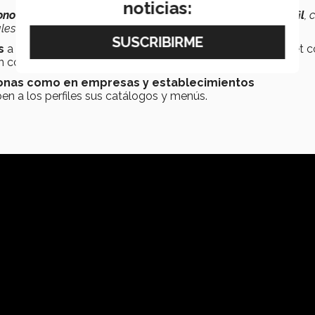
noticias:
éfono de la otra persona para que pueda acceder a tu perfil
, 
iales o enviar un mensaje a tu Whatsapp”,
explicó.
es
a los que se accede a través de un navegador de internet 
un costo de 40 pesos.
sonas como en empresas y establecimientos
n a los perfiles sus catálogos y menús.