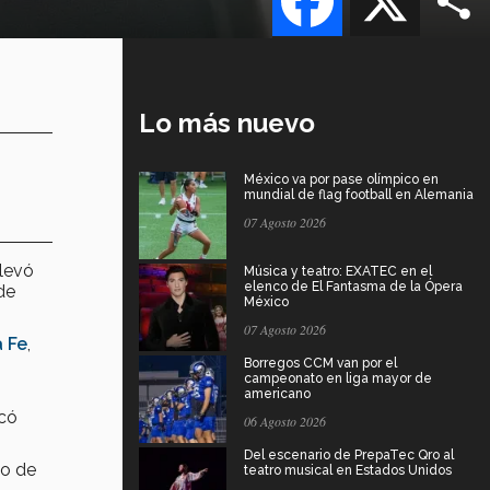
Lo más nuevo
México va por pase olímpico en
mundial de flag football en Alemania
07 Agosto 2026
llevó
Música y teatro: EXATEC en el
elenco de El Fantasma de la Ópera
 de
México
07 Agosto 2026
 Fe
,
Borregos CCM van por el
campeonato en liga mayor de
americano
có
06 Agosto 2026
Del escenario de PrepaTec Qro al
so de
teatro musical en Estados Unidos