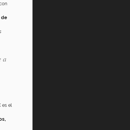
 con
s de
s
e a
 es el
os,