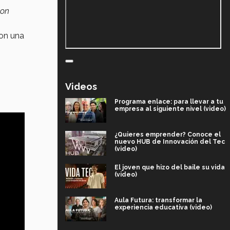
con
con una
Videos
Programa enlace: para llevar a tu
empresa al siguiente nivel (video)
¿Quieres emprender? Conoce el
nuevo HUB de Innovación del Tec
(video)
El joven que hizo del baile su vida
(video)
Aula Futura: transformar la
experiencia educativa (video)