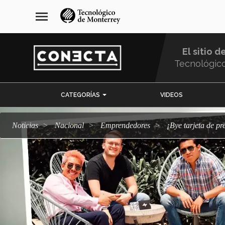
Pasar
navegación
menu
al
principal
contenido
principal
El sitio d
Tecnológic
Menu
CATEGORÍAS
VIDEOS
Comunidad
Noticias
Nacional
emprendedores
¡Bye tarjeta de