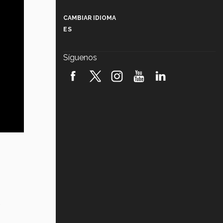
Más que un festival cultural: así es
la magia de VIBRART 2026 (video)
CAMBIAR IDIOMA
ES
Javier Guzmán: investigación con
impacto social (video)
Síguenos
¡México, en el top del mundial de
robótica FIRST 2026! (video)
Vida Tec: Pasión, disciplina y
básquetbol, con Gael Adame
(video)
¿Cómo es el Modelo Educativo
Tec? (video)
Vida Tec: Feminismo e Inteligencia
Artificial, Paola Ricaurte (video)