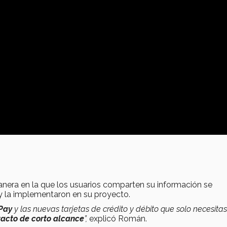
nera en la que los usuarios comparten su información se
y la implementaron en su proyecto.
Pay
y las nuevas tarjetas de crédito y débito que solo necesitas
tacto de corto alcance
”,
explicó Román.