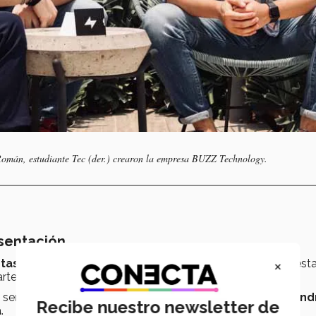
omán, estudiante Tec (der.) crearon la empresa BUZZ Technology.
esentación
×
jetas de presentación requería una renovación
pues est
rtera u olvidadas en un buró.
 señaló que con su emprendimiento los usuarios
ya no tend
Recibe nuestro newsletter de
a
.