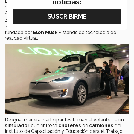
noticias:
De esta manera, los participantes tienen unos
momentos para hacer networking y presentar sus
proyectos entre ellos.
Además, existen demostraciones de tecnología e
innovación, como el automóvil
Tesla X
, de la compañía
fundada por
Elon Musk
y stands de tecnología de
realidad virtual.
De igual manera, participantes toman el volante de un
simulador
que entrena
choferes
de
camiones
del
Instituto de Capacitación y Educación para el Trabajo,