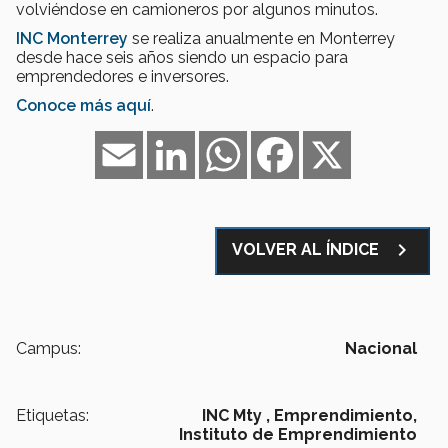
volviéndose en camioneros por algunos minutos.
INC Monterrey
se realiza anualmente en Monterrey
desde hace seis años siendo un espacio para
emprendedores e inversores.
Conoce más aquí
.
Email
LinkedIn
WhatsApp
Facebook
X
navigate_next
VOLVER AL ÍNDICE
Campus:
Nacional
Etiquetas:
INC Mty ,
Emprendimiento,
Instituto de Emprendimiento