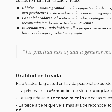
cuales formarán un círculo virtuoso:
El líder
: si
emana gratitud
y se lo comparte a los demás
más productivos
. Esto ayudará a la
resiliencia organizac
Los
colaboradores
: Al sentirse valorados, contagiarán e
recomendación
, lo que se traducirá
a ventas
.
Inversionistas
o
stakeholders
: ellos no querrán perderse
buenas relaciones productivas y ventas.
“La gratitud nos ayuda a generar m
Gratitud en tu vida
Para Valdés, la gratitud en la vida personal se puede
- La primera es la
afirmación
a la vida, el
aceptar 
- La segunda es el
reconocimiento
de cosas buen
- La tercera tiene que ver ir más allá de reconocer lo
dé.