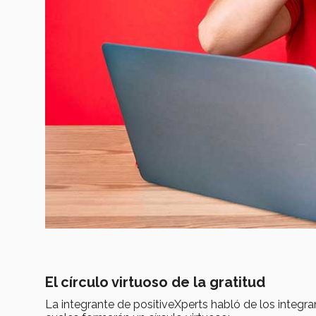
El círculo virtuoso de la gratitud
La integrante de positiveXperts habló de los integra