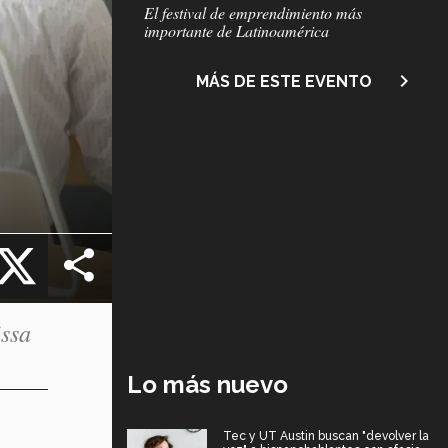
Subtítulo
El festival de emprendimiento más
importante de Latinoamérica
navigate_next
MÁS DE ESTE EVENTO
cebook
X
issa
Lo más nuevo
Tec y UT Austin buscan "devolver la