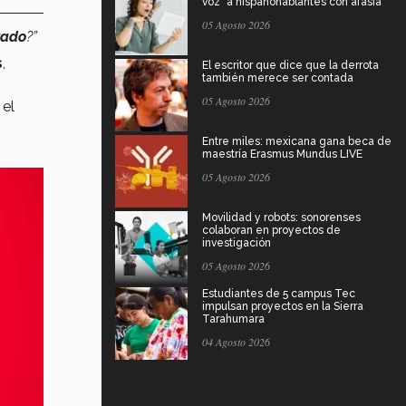
voz" a hispanohablantes con afasia
05 Agosto 2026
rado
?”
s
,
El escritor que dice que la derrota
también merece ser contada
05 Agosto 2026
, el
Entre miles: mexicana gana beca de
maestría Erasmus Mundus LIVE
05 Agosto 2026
Movilidad y robots: sonorenses
colaboran en proyectos de
investigación
05 Agosto 2026
Estudiantes de 5 campus Tec
impulsan proyectos en la Sierra
Tarahumara
04 Agosto 2026