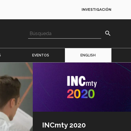
INVESTIGACIÓN
search
S
EVENTOS
ENGLISH
Imagen
o
logo
INCmty 2020