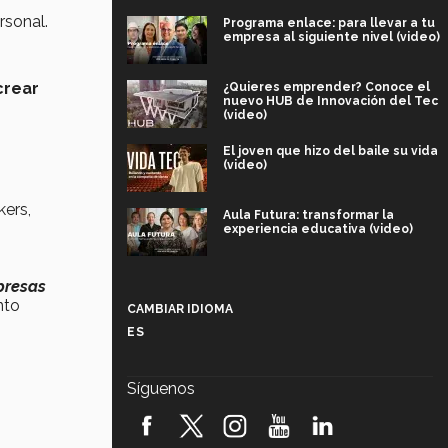
rsonal.
Programa enlace: para llevar a tu
empresa al siguiente nivel (video)
crear
¿Quieres emprender? Conoce el
nuevo HUB de Innovación del Tec
(video)
El joven que hizo del baile su vida
(video)
kers,
Aula Futura: transformar la
experiencia educativa (video)
Más que un festival cultural: así es
presas
la magia de VIBRART 2026 (video)
nto
CAMBIAR IDIOMA
ES
Javier Guzmán: investigación con
impacto social (video)
Síguenos
¡México, en el top del mundial de
robótica FIRST 2026! (video)