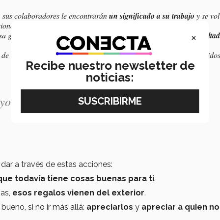
, sus colaboradores le encontrarán
un significado a su trabajo
y se vo
ional.
×
sa gratitud a los
clientes,
mejorando su experiencia, retención, lealtad
 de una organización con líderes, colaboradores y clientes agradecidos
Recibe nuestro newsletter de
noticias:
ayor innovación”
 dar a través de estas acciones:
que todavía tiene cosas buenas para ti
.
as,
esos regalos vienen del exterior
.
 bueno, si no ir más allá:
apreciarlos
y
apreciar a quien no