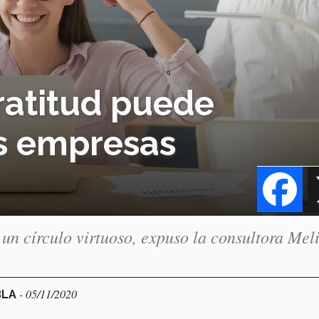
ratitud puede
as empresas
Fa
a un círculo virtuoso, expuso la consultora Mel
- 05/11/2020
BLA