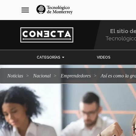
Pasar
navegación
menu
al
principal
contenido
principal
El sitio d
Tecnológic
Menu
CATEGORÍAS
VIDEOS
Comunidad
Noticias
Nacional
emprendedores
Así es como la g