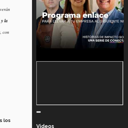
lverán
 y la
, con
s los
Videos