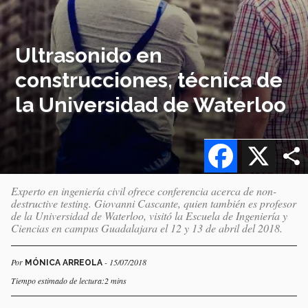
Ultrasonido en
construcciones, técnica de
la Universidad de Waterloo
Facebook
X
Experto en ingeniería civil ofrece conferencia acerca de non-
destructive testing. Giovanni Cascante, quien también es profesor
de la Universidad de Waterloo, visitó la Escuela de Ingeniería y
Ciencias en campus Guadalajara el 12 y 13 de abril del 2018.
Por
- 15/07/2018
MÓNICA ARREOLA
Tiempo estimado de lectura:2 mins