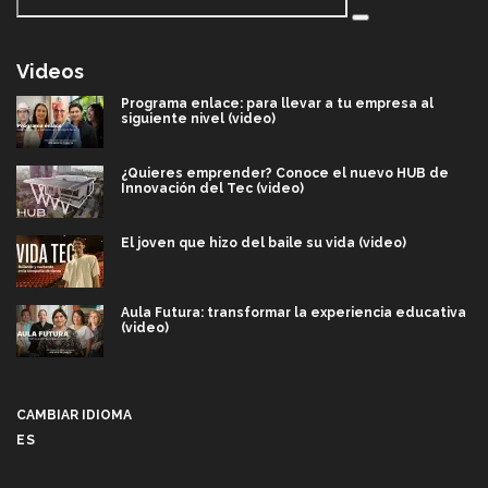
Videos
Programa enlace: para llevar a tu empresa al
siguiente nivel (video)
¿Quieres emprender? Conoce el nuevo HUB de
Innovación del Tec (video)
El joven que hizo del baile su vida (video)
Aula Futura: transformar la experiencia educativa
(video)
Más que un festival cultural: así es la magia de
VIBRART 2026 (video)
CAMBIAR IDIOMA
ES
Javier Guzmán: investigación con impacto social
(video)