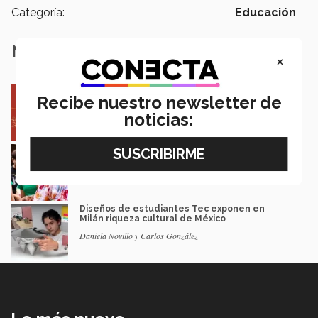
Categoría:
Educación
Notas Relacionadas
×
Entre miles: mexicana gana beca de maestría
Recibe nuestro newsletter de
Erasmus Mundus LIVE
noticias:
Natalia Croda
Estudiantes de 5 campus Tec impulsan
proyectos en la Sierra Tarahumara
Juan José Flores Nava
Diseños de estudiantes Tec exponen en
Milán riqueza cultural de México
Daniela Novillo y Carlos González