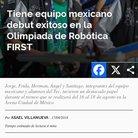
Tiene equipo mexicano
debut exitoso en la
Olimpiada de Robótica
FIRST
Facebook
X
Jorge, Frida, Herman, Ángel y Santiago, integrantes del equipo
mexicano y alumnos del Tec, tuvieron un destacado papel
durante el torneo que se realizará del 16 al 18 de agosto en la
Arena Ciudad de México
Por
- 17/08/2018
ASAEL VILLANUEVA
Tiempo estimado de lectura:4 mins