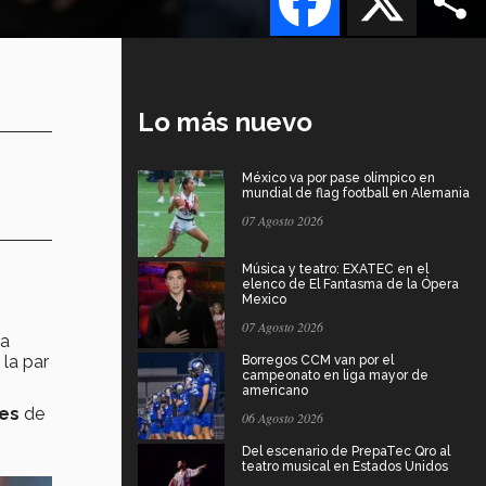
Lo más nuevo
México va por pase olímpico en
mundial de flag football en Alemania
07 Agosto 2026
Música y teatro: EXATEC en el
elenco de El Fantasma de la Ópera
Mexico
07 Agosto 2026
la
 la par
Borregos CCM van por el
campeonato en liga mayor de
americano
les
de
06 Agosto 2026
Del escenario de PrepaTec Qro al
teatro musical en Estados Unidos