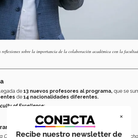
s reflexiones sobre la importancia de la colaboración académica con la facultad
ia
 llegada de
13
nuevos profesores al programa,
que se su
centes
de
14 nacionalidades diferentes.
culty of Excellence:
×
Transformación Pública
Recibe nuestro newsletter de
 Corte de Justicia de la Nación en México; experto en derech