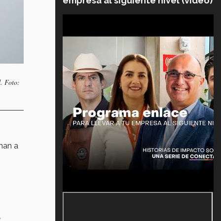
empresa al siguiente nivel (video)
. Foto:
man a
o