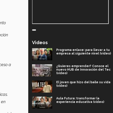
ento
ación
Videos
Programa enlace: para llevar a tu
empresa al siguiente nivel (video)
ceso a
¿Quieres emprender? Conoce el
nuevo HUB de Innovación del Tec
(video)
El joven que hizo del baile su vida
(video)
icas.
Aula Futura: transformar la
s en
experiencia educativa (video)