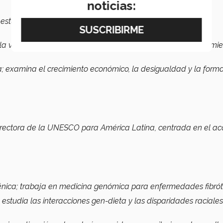
noticias:
a; estudios orientados hacia los regímenes democráticos y
 la violencia criminal en México y su impacto en el comportami
a; examina el crecimiento económico, la desigualdad y la form
directora de la UNESCO para América Latina, centrada en el ac
énica; trabaja en medicina genómica para enfermedades fibrót
 estudia las interacciones gen-dieta y las disparidades raciale