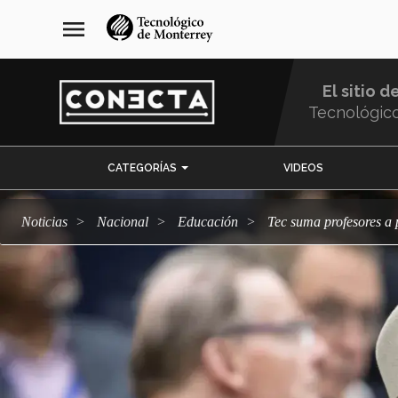
Pasar
navegación
menu
al
principal
contenido
principal
El sitio d
Tecnológic
Menu
CATEGORÍAS
VIDEOS
Comunidad
Noticias
Nacional
Educación
Tec suma profesores a