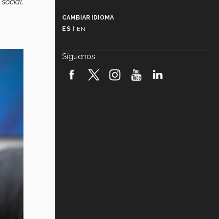
social.
Más que un festival cultural: así es
la magia de VIBRART 2026 (video)
CAMBIAR IDIOMA
ES
|
EN
Javier Guzmán: investigación con
impacto social (video)
Síguenos
¡México, en el top del mundial de
robótica FIRST 2026! (video)
Vida Tec: Pasión, disciplina y
básquetbol, con Gael Adame
(video)
¿Cómo es el Modelo Educativo
Tec? (video)
Vida Tec: Feminismo e Inteligencia
Artificial, Paola Ricaurte (video)