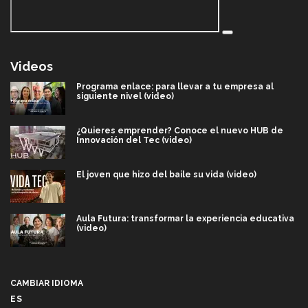
Videos
Programa enlace: para llevar a tu empresa al
siguiente nivel (video)
¿Quieres emprender? Conoce el nuevo HUB de
Innovación del Tec (video)
El joven que hizo del baile su vida (video)
Aula Futura: transformar la experiencia educativa
(video)
Más que un festival cultural: así es la magia de
VIBRART 2026 (video)
CAMBIAR IDIOMA
ES
Javier Guzmán: investigación con impacto social