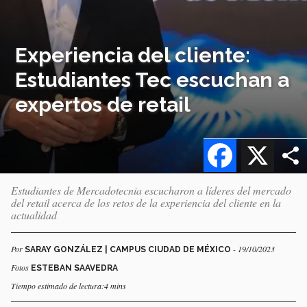
Experiencia del cliente:
Estudiantes Tec escuchan a
expertos de retail
Facebook
X
Estudiantes de Mercadotecnia escucharon a líderes del mercado
del retail acerca de los retos de la experiencia del cliente en la
actualidad
Por
- 19/10/2023
SARAY GONZÁLEZ | CAMPUS CIUDAD DE MÉXICO
Fotos
ESTEBAN SAAVEDRA
Tiempo estimado de lectura:4 mins