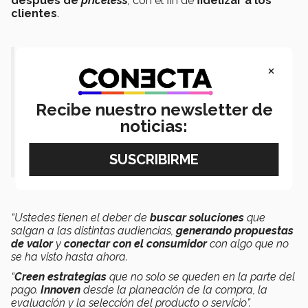
después de
priceless
,
con el fin de
fidelizar a los
clientes
.
“
Sean auténticos
, no traten de
×
encajar. El mundo está lleno de ‘Yes
Recibe nuestro newsletter de
man’, pero
hace falta gente que tenga
noticias:
el coraje de hacer la diferencia
” .-
Tomás Durandeau.
“Ustedes tienen el deber de
buscar soluciones
que
salgan a las distintas audiencias,
generando propuestas
de valor
y
conectar con el consumidor
con algo que no
se ha visto hasta ahora.
“
Creen estrategias
que no solo se queden en la parte del
pago.
Innoven
desde la planeación de la compra, la
evaluación y la selección del producto o servicio”.