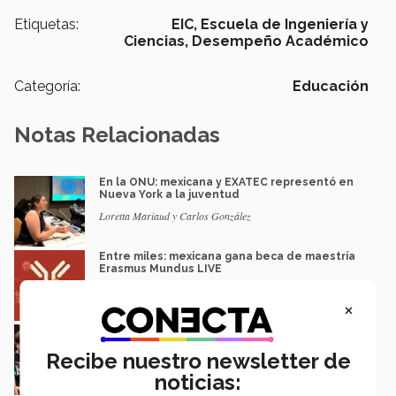
Etiquetas:
EIC,
Escuela de Ingeniería y
Ciencias,
Desempeño Académico
Categoría:
Educación
Notas Relacionadas
En la ONU: mexicana y EXATEC representó en
Nueva York a la juventud
Loretta Mariaud y Carlos González
Entre miles: mexicana gana beca de maestría
Erasmus Mundus LIVE
Natalia Croda
×
Estudiantes de 5 campus Tec impulsan
proyectos en la Sierra Tarahumara
Recibe nuestro newsletter de
Juan José Flores Nava
noticias: