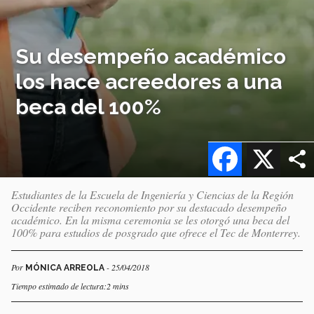
Su desempeño académico
los hace acreedores a una
beca del 100%
Facebook
X
Estudiantes de la Escuela de Ingeniería y Ciencias de la Región
Occidente reciben reconomiento por su destacado desempeño
académico. En la misma ceremonia se les otorgó una beca del
100% para estudios de posgrado que ofrece el Tec de Monterrey.
Por
- 25/04/2018
MÓNICA ARREOLA
Tiempo estimado de lectura:2 mins