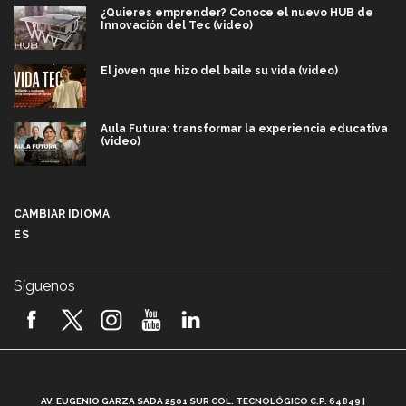
¿Quieres emprender? Conoce el nuevo HUB de
Innovación del Tec (video)
El joven que hizo del baile su vida (video)
Aula Futura: transformar la experiencia educativa
(video)
Más que un festival cultural: así es la magia de
VIBRART 2026 (video)
CAMBIAR IDIOMA
ES
Javier Guzmán: investigación con impacto social
(video)
Síguenos
¡México, en el top del mundial de robótica FIRST
2026! (video)
Vida Tec: Pasión, disciplina y básquetbol, con Gael
Adame (video)
A
AV. EUGENIO GARZA SADA 2501 SUR COL. TECNOLÓGICO C.P. 64849 |