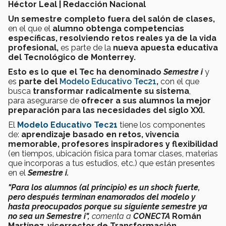
Héctor Leal | Redacción Nacional
Un semestre completo fuera del salón de clases,
en el que el
alumno obtenga competencias
específicas, resolviendo retos reales ya de la vida
profesional,
es parte de la
nueva apuesta educativa
del Tecnológico de Monterrey.
Esto es lo que el Tec ha denominado
Semestre i
y
es
parte del
Modelo Educativo Tec21
,
con el que
busca
transformar radicalmente su sistema
,
para asegurarse de
ofrecer a sus alumnos la mejor
preparación para las necesidades del siglo XXI.
El
Modelo Educativo Tec21
tiene los componentes
de:
aprendizaje basado en retos, vivencia
memorable, profesores inspiradores y flexibilidad
(en tiempos, ubicación física para tomar clases, materias
que incorporas a tus estudios, etc.) que están presentes
en el
Semestre i.
"Para los alumnos (al principio) es un shock fuerte,
pero después terminan enamorados del modelo y
hasta preocupados porque su siguiente semestre ya
no sea un Semestre i",
comenta a
CONECTA
Román
Martínez
,
vicerrector de Transformación