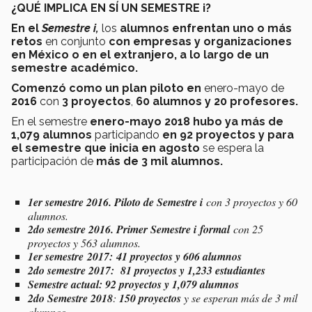
¿QUÉ IMPLICA EN SÍ UN SEMESTRE i?
En el
Semestre i,
los
alumnos enfrentan uno o más
retos
en conjunto
con empresas y organizaciones
en México o en el extranjero, a lo largo de un
semestre académico.
Comenzó como un plan piloto en
enero-mayo de
2016
con
3 proyectos
,
60 alumnos y 20 profesores.
En el semestre
enero-mayo 2018 hubo ya más de
1,079 alumnos
participando
en 92 proyectos y para
el semestre que inicia en agosto
se espera la
participación de
más de 3 mil alumnos.
1er semestre 2016. Piloto de
Semestre i
con 3 proyectos y 60
alumnos.
2do semestre 2016. Primer
Semestre i
formal
con 25
proyectos y 563 alumnos.
1er semestre 2017: 41 proyectos y 606 alumnos
2do semestre 2017: 81 proyectos y 1,233 estudiantes
Semestre actual: 92 proyectos y 1,079 alumnos
2do Semestre 2018
:
150 proyectos
y se esperan más de 3 mil
alumnos