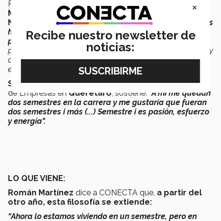
Por su parte,
José Salvador Sánchez, también de
×
Mecatrónica, pero de campus Sonora
Norte, comenta
: “
El Semestre i es un proyecto que nos
ha enseñado a desarrollar habilidades tanto
Recibe nuestro newsletter de
profesionales como de comunicación
en donde
noticias:
pudimos
desarrollar manufactura de una aeronave
(...) y
además pudimos tener la variedad de que el grupo
estuvo conformado por personas de distintos campus".
Santiago Mansur,
estudiante de Creación y Desarrollo
de Empresas en
Querétaro
, sostiene:
"A mí me quedan
dos semestres en la carrera y me gustaría que fueran
dos semestres i más (...) Semestre i es pasión, esfuerzo
y energía".
LO QUE VIENE:
Román Martínez
dice a CONECTA que,
a partir del
otro año, esta filosofía se extiende:
“Ahora lo estamos viviendo en un semestre, pero en