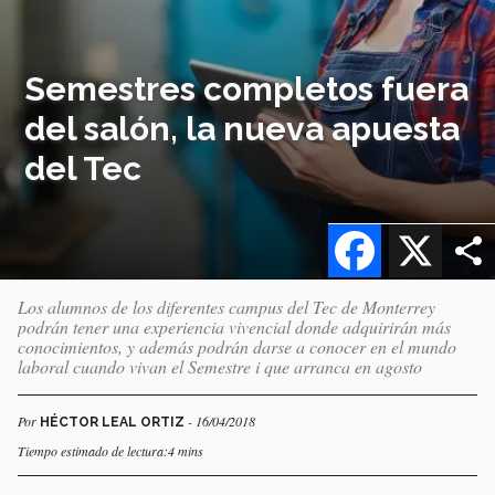
Semestres completos fuera
del salón, la nueva apuesta
del Tec
Facebook
X
Los alumnos de los diferentes campus del Tec de Monterrey
podrán tener una experiencia vivencial donde adquirirán más
conocimientos, y además podrán darse a conocer en el mundo
laboral cuando vivan el Semestre i que arranca en agosto
Por
- 16/04/2018
HÉCTOR LEAL ORTIZ
Tiempo estimado de lectura:4 mins